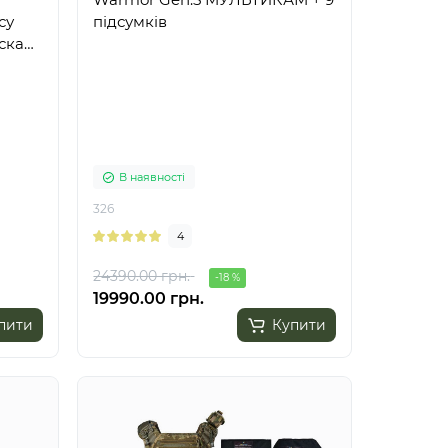
су
підсумків
ска
ками
В наявності
326
4
24390.00 грн.
-18 %
19990.00 грн.
пити
Купити