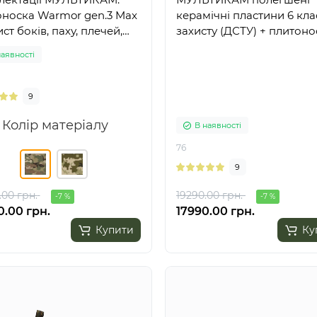
оноска Warmor gen.3 Max
керамічні пластини 6 кла
ист боків, паху, плечей,
захисту (ДСТУ) + плитоно
 полегшені керамічні
Warmor gen.4 з 4 підсум
наявності
ини 6 класу захисту ДСТУ
АК
9
Колір матеріалу
В наявності
76
9
.00 грн.
19290.00 грн.
-7 %
-7 %
0.00 грн.
17990.00 грн.
Купити
Ку