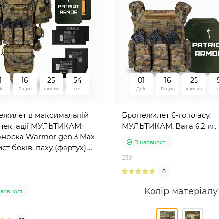
1
1
6
2
5
5
2
0
1
1
6
2
5
ів
Годин
хвилин
сек
Днів
Годин
хвилин
ежилет в максимальній
Бронежилет 6-го класу.
лектації МУЛЬТИКАМ:
МУЛЬТИКАМ. Вага 6.2 кг.
оноска Warmor gen.3 Max
В наявності
ист боків, паху (фартух),
й, шиї + полегшені
239
ічні пластини 6 класу
8
ту ДСТУ
Колір матеріалу
наявності