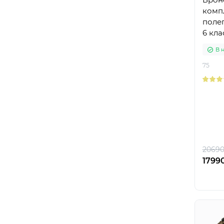
компл
полег
6 кла
плит
В 
75
20690
17990