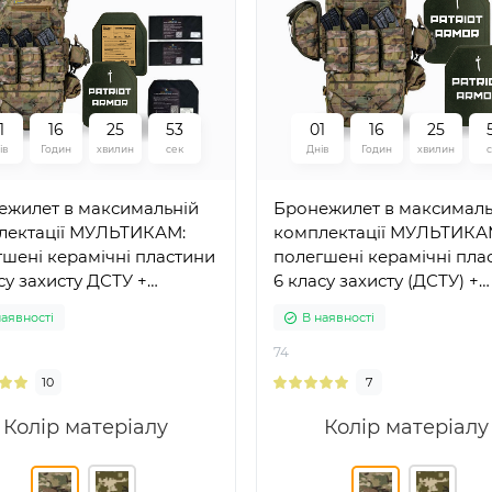
1
1
6
2
5
5
2
0
1
1
6
2
5
ів
Годин
хвилин
сек
Днів
Годин
хвилин
ежилет в максимальній
Бронежилет в максималь
лектації МУЛЬТИКАМ:
комплектації МУЛЬТИКА
шені керамічні пластини
полегшені керамічні пла
су захисту ДСТУ +
6 класу захисту (ДСТУ) +
оноска Warmor gen.3 Max
плитоноска Warmor gen.
наявності
В наявності
ист боків і паху
74
10
7
Колір матеріалу
Колір матеріалу