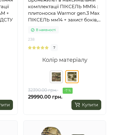
ації
комплектації ПІКСЕЛЬ ММ14 :
АМ +
плитоноска Warmor gen.3 Max
с ДСТУ
ПІКСЕЛЬ мм14 + захист боків,
паху, плечей, шиї + полегшені
В наявності
керамічні пластини 6 класу
захисту ДСТУ
238
7
Колір матеріалу
32390.00 грн.
-7 %
29990.00 грн.
пити
Купити