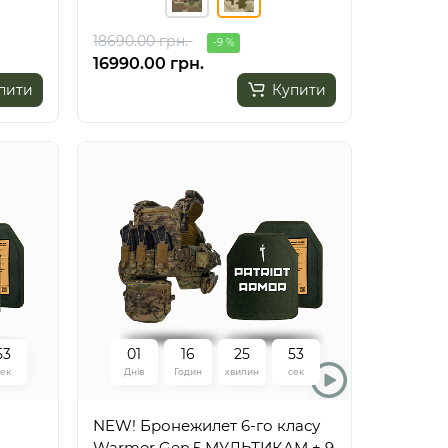
18690.00 грн.
-9 %
16990.00 грн.
пити
Купити
5
2
0
1
1
6
2
5
5
2
сек
Днів
Годин
хвилин
сек
NEW! Бронежилет 6-го класу
Warmor Gen.5 МУЛЬТИКАМ + 9