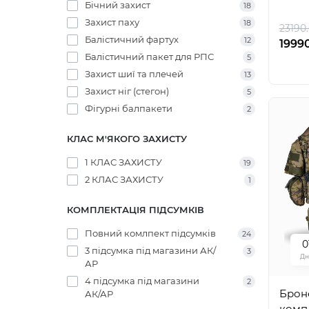
Бічний захист
18
Захист паху
18
23190.
Балістичний фартух
12
19990
Балістичний пакет для РПС
5
Захист шиї та плечей
13
Захист ніг (стегон)
5
Фігурні балпакети
2
КЛАС М'ЯКОГО ЗАХИСТУ
1 КЛАС ЗАХИСТУ
19
2 КЛАС ЗАХИСТУ
1
КОМПЛЕКТАЦІЯ ПІДСУМКІВ
Повний комлпект підсумків
24
0
3 підсумка під магазини АК/
3
Дн
АР
4 підсумка під магазини
2
Брон
АК/АР
комп