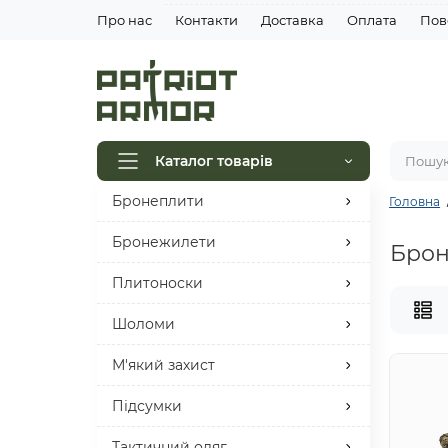
Про нас
Контакти
Доставка
Оплата
Пов
Каталог товарів
Бронеплити
Головна
Фільтр
Бронежилети
Брон
КЛАС ЗАХИСТУ
Плитоноски
6 КЛАС ЗАХИСТУ
29
Шоломи
КОЛІР
М'який захист
Мультикам
22
Піксель
6
Підсумки
Чорний
1
Тактичний одяг