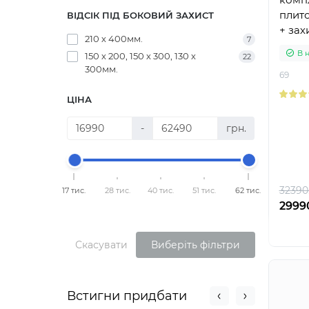
плит
ВІДСІК ПІД БОКОВИЙ ЗАХИСТ
+ зах
210 х 400мм.
7
шиї +
В 
150 х 200, 150 х 300, 130 х
22
пласт
300мм.
69
ЦІНА
-
грн.
32390
17 тис.
28 тис.
40 тис.
51 тис.
62 тис.
2999
Скасувати
Виберіть фільтри
Встигни придбати