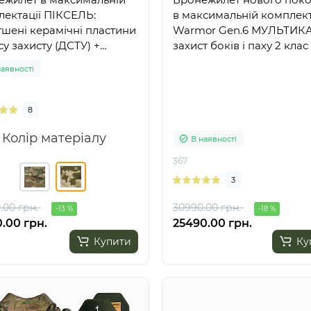
ектації ПІКСЕЛЬ:
в максимальній комплект
шені керамічні пластини
Warmor Gen.6 МУЛЬТИК
су захисту (ДСТУ) +
захист боків і паху 2 кла
оноска Warmor gen.3 Max
наявності
8
Колір матеріалу
В наявності
367
3
.00 грн.
30990.00 грн.
-13 %
-18 %
.00 грн.
25490.00 грн.
Купити
Ку