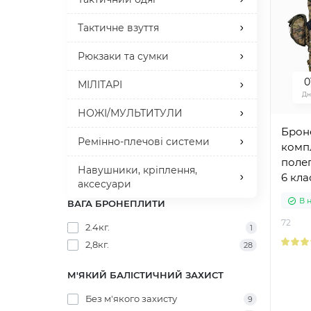
МОДЕЛЬ
Тактичне взуття
Gen. 3
15
Gen. 4
3
Рюкзаки та сумки
Gen. 5
6
0
МІЛІТАРІ
Gen. 6
5
Дн
НОЖІ/МУЛЬТИТУЛИ
МАТЕРІАЛ
Брон
Ремінно-плечові системи
КЕРАМІКА AL203 +
28
комп
UHMWPE
полег
Навушники, кріплення,
КЕРАМІКА SIC + UHMWPE
1
6 кла
аксесуари
плит
В 
ВАГА БРОНЕПЛИТИ
+ зах
72
2.4кг.
1
2,8кг.
28
М'ЯКИЙ БАЛІСТИЧНИЙ ЗАХИСТ
Без м'якого захисту
9