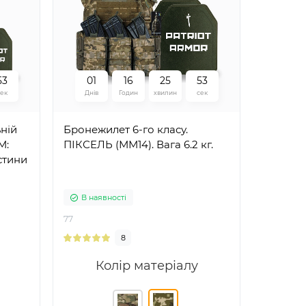
5
2
0
1
1
6
2
5
5
2
сек
Днів
Годин
хвилин
сек
ній
Бронежилет 6-го класу.
М:
ПІКСЕЛЬ (ММ14). Вага 6.2 кг.
стини
3 Max
В наявності
77
8
Колір матеріалу