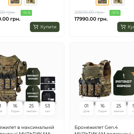
00 грн.
20690.00 грн.
-14 %
-13 %
.00 грн.
17990.00 грн.
Купити
Ку
1
1
6
2
5
5
2
0
1
1
6
2
5
ів
Годин
хвилин
сек
Днів
Годин
хвилин
ежилет в максимальній
Бронежилет Gen.4
лектації МУЛЬТИКАМ:
МУЛЬТИКАМ полегшені