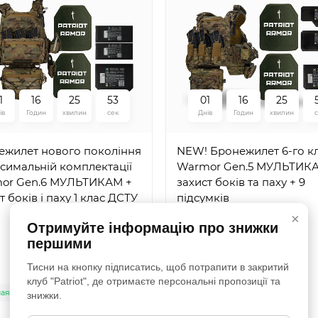
1
1
6
2
5
5
2
0
1
1
6
2
5
ів
Годин
хвилин
сек
Днів
Годин
хвилин
1
1
6
2
5
5
2
0
1
1
6
2
5
ежилет нового покоління
NEW! Бронежилет 6-го к
ів
Годин
хвилин
сек
Днів
Годин
хвилин
симальній комплектації
Warmor Gen.5 МУЛЬТИК
or Gen.6 МУЛЬТИКАМ +
захист боків та паху + 9
- Керамічні
Бронежилет нового поко
т боків і паху 1 клас ДСТУ
підсумків
пластини Sic+PE 6-го
в максимальній комплект
×
Отримуйте інформацію про знижки
. Вага 2,4 кг. Розмір 25 на
Warmor Gen.6 МУЛЬТИК
першими
.
захист боків, паху, шиї, п
+ модульний балістични
Тисни на кнопку підписатись, щоб потрапити в закритий
наявності
В наявності
фартух + фігурні балпаке
клуб "Patriot", де отримаєте персональні пропозиції та
збільшеної площі 1 класу
9
3
наявності
В наявності
знижки.
327