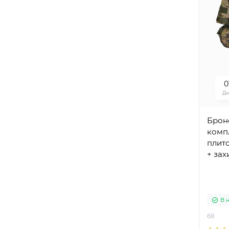
0
Дн
Брон
комп
плит
+ зах
плече
керам
захис
В 
68