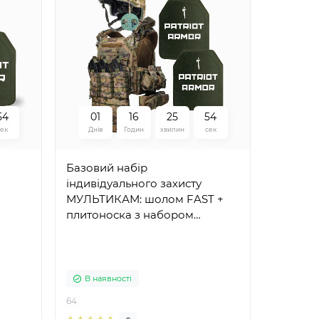
5
2
0
1
1
6
2
5
5
2
сек
Днів
Годин
хвилин
сек
Базовий набір
індивідуального захисту
МУЛЬТИКАМ: шолом FAST +
плитоноска з набором
підсумків + комплект плит 6
кл. ДСТУ.
В наявності
64