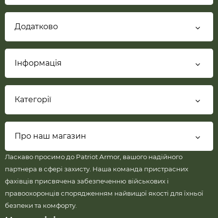
Додатково
Інформація
Категорії
Про наш магазин
Ласкаво просимо до Patriot Armor, вашого надійного
партнера в сфері захисту. Наша команда пристрасних
фахівців присвячена забезпеченню військових і
правоохоронців спорядженням найвищої якості для їхньої
безпеки та комфорту.