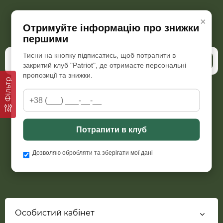
×
Бажаєте бути в курсі всіх наших акцій та знижок?
Отримуйте інформацію про знижки
Підпишіться на розсилку
першими
Тисни на кнопку підписатись, щоб потрапити в
Підписатись
закритий клуб "Patriot", де отримаєте персональні
пропозиції та знижки.
Фільтр
Пн-Пт з 09:00 до 18:00
Сб з 10:00 до 15:30, Нд-вихідний
+38 (066) 298 76 92
Потрапити в клуб
patriot.armor.com.ua@gmail.com
Дозволяю обробляти та зберігати мої дані
Особистий кабінет