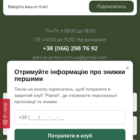
Підписатись
Пн-Пт з 09:00 до 18:00
Сб з 10:00 до 15:30, Нд-вихідний
+38 (066) 298 76 92
patriot.armor.com.ua@gmail.com
×
Отримуйте інформацію про знижки
першими
Тисни на кнопку підписатись, щоб потрапити в
закритий клуб "Patriot", де отримаєте персональні
пропозиції та знижки.
Особистий кабінет
Фільтр
Додатково
Потрапити в клуб