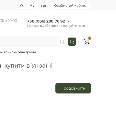
Ук
Ру
грн.
Особистий кабінет
Сб з 10:00
+38 (066) 298 76 92
Напишіть, або зателефонуйте нам!
0
нi точилки электричнi
 купити в Україні
Продовжити