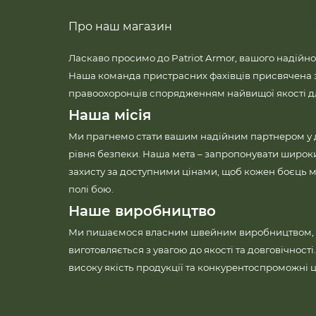
Про наш магазин
Ласкаво просимо до Patriot Armor, вашого надійно
Наша команда пристрасних фахівців присвячена 
правоохоронців спорядженням найвищої якості для
Наша місія
Ми прагнемо стати вашим надійним партнером у
рівня безпеки. Наша мета – запропонувати широк
захисту за доступними цінами, щоб кожен боєць м
полі бою.
Наше виробництво
Ми пишаємося власним швейним виробництвом, 
виготовляється з увагою до якості та довговічност
високу якість продукції та конкурентоспроможні ц