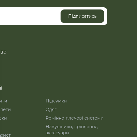
Підписатись
ово
ї
ити
Підсумки
лети
Одяг
ски
Ремінно-плечові системи
Навушники, кріплення,
аксесуари
ахист