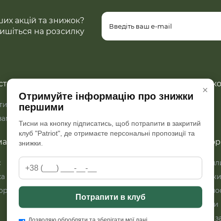
ших акцій та знижок?
ишіться на розсилку
тий кабінет
Додатк
×
Отримуйте інформацію про знижки
ий кабінет
Закладки
Акції
першими
 замовлень
Зворотній зв’язок
Тисни на кнопку підписатись, щоб потрапити в закритий
клуб "Patriot", де отримаєте персональні пропозиції та
ація
Категорі
знижки.
с
Умови оформлення
Бронепл
замовлення
ка
Бронежи
ористувача
Плитоно
Потрапити в клуб
Шоломи
М'який з
Дозволяю обробляти та зберігати мої дані