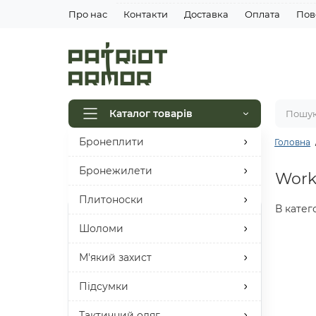
Про нас
Контакти
Доставка
Оплата
Пов
Каталог товарів
Бронеплити
Головна
Встигни придбати
Бронежилети
Work
Плитоноски
В катег
Шоломи
М'який захист
Підсумки
Тактичний одяг