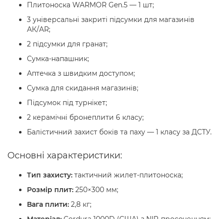
Плитоноска WARMOR Gen.5 — 1 шт;
3 універсальні закриті підсумки для магазинів
АК/AR;
2 підсумки для гранат;
Сумка-напашник;
Аптечка з швидким доступом;
Сумка для скидання магазинів;
Підсумок під турнікет;
2 керамічні бронеплити 6 класу;
Балістичний захист боків та паху — 1 класу за ДСТУ.
Основні характеристики:
Тип захисту:
тактичний жилет-плитоноска;
Розмір плит:
250×300 мм;
Вага плити:
2,8 кг;
Матеріал:
Cordura 1000D (США) з NIR-просоченням;