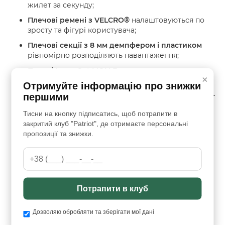
жилет за секунду;
Плечові ремені з VELCRO®
налаштовуються по
зросту та фігурі користувача;
Плечові секції з 8 мм демпфером і пластиком
рівномірно розподіляють навантаження;
Панелі Laser Cut MOLLE
на плечах — для
×
кріплення додаткових елементів;
Отримуйте інформацію про знижки
MOLLE-каркас
прошитий армованими нитками —
першими
стійкий до навантажень;
Тисни на кнопку підписатись, щоб потрапити в
Нагрудна кишеня на блискавці YKK
— для
закритий клуб "Patriot", де отримаєте персональні
документів чи гаджетів;
пропозиції та знижки.
Фіксація плит
— липучка Velcro + зовнішній
клапан шириною 100 мм;
Евакуаційна ручка
витримує понад 100 кг і не
заважає руху;
Потрапити в клуб
Усі вузли посилені зигзагоподібним швом
для
тривалої експлуатації.
Дозволяю обробляти та зберігати мої дані