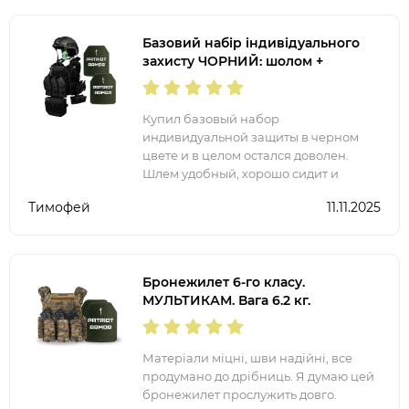
Базовий набір індивідуального
захисту ЧОРНИЙ: шолом +
плитоноска з набором підсумків +
комплект плит 6 кл. ДСТУ.
Купил базовый набор
индивидуальной защиты в черном
цвете и в целом остался доволен.
Шлем удобный, хорошо сидит и
обеспечивает надежную защиту.
Тимофей
11.11.2025
Плитоноска сделана качественно, все
подсумки на месте и легко
настраиваются.
Бронежилет 6-го класу.
МУЛЬТИКАМ. Вага 6.2 кг.
Матеріали міцні, шви надійні, все
продумано до дрібниць. Я думаю цей
бронежилет прослужить довго.