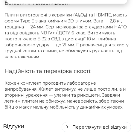
Балістичні властивості:
Плити виготовлені з кераміки (Al₂O₃) та НВМПЕ, мають
форму Type E з анатомічним 3D-згином. Вага — 2,8 кг,
товщина — 24 мм. Сертифіковані за стандартами НАТО
та відповідають NIJ IV+ / ДСТУ 6 клас. Витримують
постріл кулею Б-32 з СВД з дистанції 10 м, глибина
заброньового удару — до 21 мм. Призначені для захисту
грудної клітки та спини, не обмежують рух навіть під
навантаженням.
Надійність та перевірка якості:
Кожен комплект проходить лабораторне
випробування. Жилет витримує не лише постріли, а й
вторинні ураження — уламки та рикошети. Завдяки
легким плитам не обмежує маневреність, зберігаючи
бійцю максимальну мобільність у динамічних умовах.
Відгуки
Переглянути всі відгуки