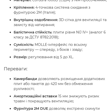
Кріплення:
4-точкова система скидання з
фурнітурою 2M (Італія);
Внутрішнє оздоблення:
3D-сітка для вентиляції та
захисту від натирання;
Балістична стійкість:
плити рівня NIJ IV+ (аналог 6
класу за ДСТУ 8782:2018);
Сумісність:
MOLLE-інтерфейс по всьому
периметру — спереду, з боків і ззаду;
Розмір:
регулювання від S до XL.
Переваги:
Камербанди
дозволяють розміщення додаткових
плит або пакетів до 420 мм без обмеження
рухливості;
Амортизаційні вставки
15 мм знижують ризик
травм і покращують вентиляцію;
Фурнітура 2M DUE
дозволяє екстрено скинути