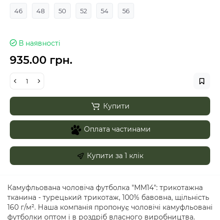
46
48
50
52
54
56
В наявності
935.00 грн.
Купити
Оплата частинами
Купити за 1 клiк
Камуфльована чоловіча футболка "ММ14": трикотажна
тканина - турецький трикотаж, 100% бавовна, щільність
160 г/м². Наша компанія пропонує чоловічі камуфльовані
футболки оптом і в роздріб власного виробництва.