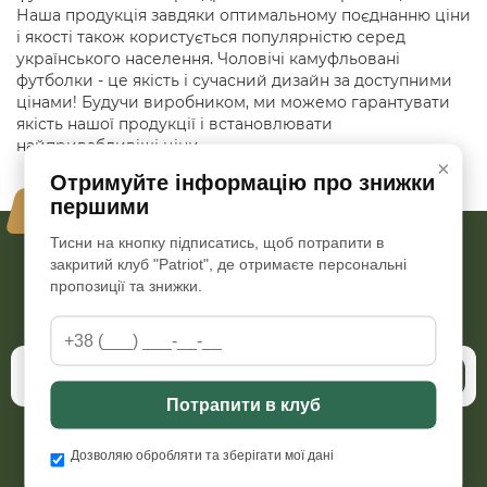
Наша продукція завдяки оптимальному поєднанню ціни
і якості також користується популярністю серед
українського населення. Чоловічі камуфльовані
футболки - це якість і сучасний дизайн за доступними
цінами! Будучи виробником, ми можемо гарантувати
якість нашої продукції і встановлювати
найпривабливіші ціни.
×
Отримуйте інформацію про знижки
першими
Ваша безпека - наш пріорітет
Тисни на кнопку підписатись, щоб потрапити в
закритий клуб "Patriot", де отримаєте персональні
пропозиції та знижки.
Бажаєте бути в курсі всіх наших акцій та знижок?
Підпишіться на розсилку
Підписатись
Потрапити в клуб
Дозволяю обробляти та зберігати мої дані
Пн-Пт з 09:00 до 18:00