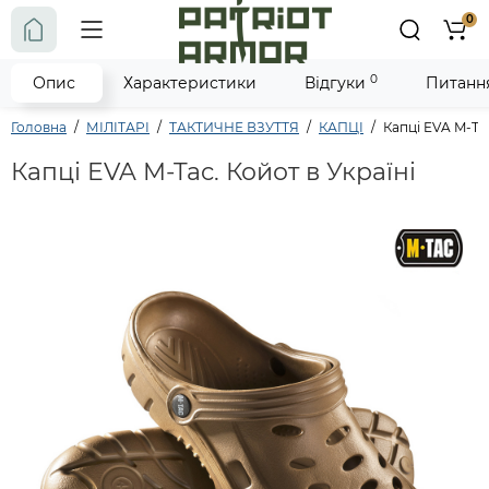
0
0
Опис
Характеристики
Відгуки
Питання
Головна
МІЛІТАРІ
ТАКТИЧНЕ ВЗУТТЯ
КАПЦІ
Капці EVA M-Ta
Капці EVA M-Tac. Койот в Україні