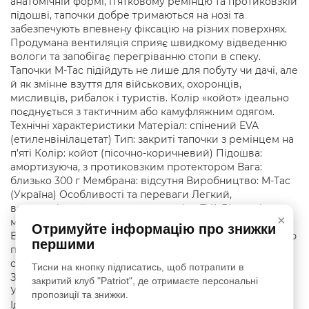
анатомічній формі, п’ятковому ремінцю та протиковзкій
підошві, тапочки добре тримаються на нозі та
забезпечують впевнену фіксацію на різних поверхнях.
Продумана вентиляція сприяє швидкому відведенню
вологи та запобігає перегріванню стопи в спеку.
Тапочки M-Tac підійдуть не лише для побуту чи дачі, але
й як змінне взуття для військових, охоронців,
мисливців, рибалок і туристів. Колір «койот» ідеально
поєднується з тактичним або камуфляжним одягом.
Технічні характеристики Матеріал: спінений EVA
(етиленвінілацетат) Тип: закриті тапочки з ремінцем на
п’яті Колір: койот (пісочно-коричневий) Підошва:
амортизуюча, з протиковзким протектором Вага:
близько 300 г Мембрана: відсутня Виробництво: M-Tac
(Україна) Особливості та переваги Легкий,
вологостійкий та пружний матеріал EVA Відсутність
×
мембрани — оптимально для літнього використання
Отримуйте інформацію про знижки
Вентиляційні отвори забезпечують хорошу циркуляцію
першими
повітря Анатомічна форма устілки повторює вигин
стопи Протиковзка підошва підвищує стійкість
Тисни на кнопку підписатись, щоб потрапити в
Зручний п’ятковий ремінець — фіксація та стабільність
закритий клуб "Patriot", де отримаєте персональні
Універсальність — підходять для чоловіків і жінок
пропозиції та знижки.
Ідеальні для відпочинку, туризму, дачі, таборів,