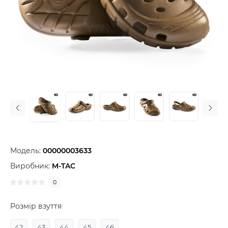
Модель:
00000003633
Виробник:
M-TAC
0
Розмір взуття
42
43
44
45
46