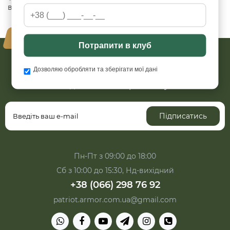
військових баз і як змінне взуття
Ваша безпека - наш пріорітет
Потрапити в клуб
Дозволяю обробляти та зберігати мої дані
Бажаєте бути в курсі всіх наших акцій та знижок?
Підпишіться на розсилку
Підписатись
Пн-Пт з 09:00 до 18:00
Сб з 10:00 до 15:30, Нд-вихідний
+38 (066) 298 76 92
patriot.armor.com.ua@gmail.com