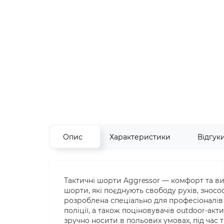
Опис
Характеристики
Відгук
Тактичні шорти Aggressor — комфорт та ви
шорти, які поєднують свободу рухів, знос
розроблена спеціально для професіоналів і
поліції, а також поціновувачів outdoor-а
зручно носити в польових умовах, під час 