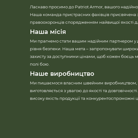
Ласкаво просимо до Patriot Armor, вашого надійно
Наша команда пристрасних фахівців присвячена 
правоохоронців спорядженням найвищої якості для
Наша місія
Ми прагнемо стати вашим надійним партнером у
рівня безпеки. Наша мета – запропонувати широк
захисту за доступними цінами, щоб кожен боєць м
полі бою.
Наше виробництво
Ми пишаємося власним швейним виробництвом, 
виготовляється з увагою до якості та довговічност
високу якість продукції та конкурентоспроможні ц