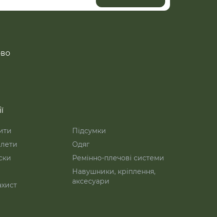
ово
ї
ити
Підсумки
лети
Одяг
ски
Ремінно-плечові системи
Навушники, кріплення,
аксесуари
ахист