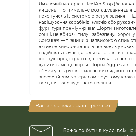
Дихаючий матеріал Flex Rip-Stop (бавовна 
кишень — оптимальне розташування для ш
пояс-тунель із системою регулювання — ід
навішування карабінів, ключів або рукавич
фурнітура преміум-рівня Шорти виготовлені 
сонці, не вбирає пилу і забезпечує хорош
Cordura® — тканини з надвисокою стійкіст
активне використання в польових умовах. К
надійність і функціональність. Тактичні шо
інструкторів, стрільців, тренувань і поліг
купити саме ці шорти Шорти Aggressor — 
обмежують рухів, стильно виглядають і ст
зносостійким матеріалам, зручному крою 
так і для повсякденного носіння.
Ваша безпека - наш пріорітет
Бажаєте бути в курсі всіх на