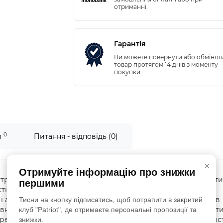
отриманні.
Гарантія
Ви можете повернути або обмінят
товар протягом 14 днів з моменту
покупки.
0
и
Питання - відповідь (0)
×
Отримуйте інформацію про знижки
тривалість для активного використання Шукаєте літні такти
першими
остійкість і продуманий функціонал? Модель Aggressor
 активних користувачів: військових, стрільців, працівників
Тисни на кнопку підписатись, щоб потрапити в закритий
ктивностей. Завдяки ергономічному крою та матеріалам шорт
клуб "Patriot", де отримаєте персональні пропозиції та
тренувань чи просто в місті. Переваги та ключові особливос
знижки.