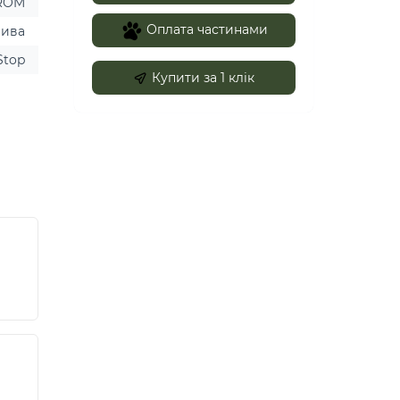
ROM
Оплата частинами
ива
Stop
Купити за 1 клiк