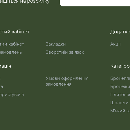
ишіться на розсилку
тий кабінет
Додатк
ий кабінет
Закладки
Акції
 замовлень
Зворотній зв’язок
ація
Категорі
с
Умови оформлення
Бронепл
замовлення
ка
Бронежи
ористувача
Плитоно
Шоломи
М'який з