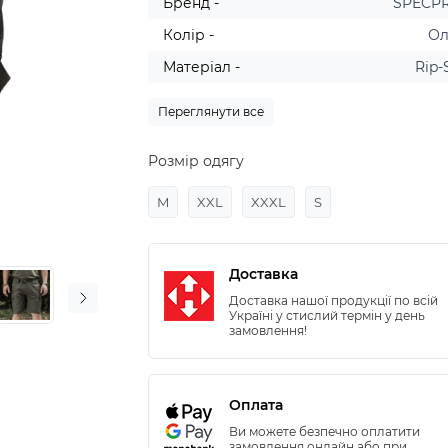
Бренд -
SPECP
Колір -
Ол
Матеріал -
Rip-
Переглянути все
Розмір одягу
M
XXL
XXXL
S
Доставка
Доставка нашої продукції по всій
Україні у стислий термін у день
замовлення!
Оплата
Ви можете безпечно оплатити
замовлення онлайн або при