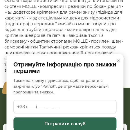
Основні характеристики: • кріплення до плитоноски на
системі MOLLE • компресійні резинки по бокам ранця •
має додаткове кріплення для речей знизу (підійде для
каремату) • має спеціальну кишеня для гідросистеми
(гадратора) в середині *звичайно ми не забули про
відсік для трубки гідратора • має велкро панель для
кріплень шевронів та патчів • закривається на
блискавку • обшитий стропами MOLLE • посилені шви •
армовані нитки Тактичний рюкзак кріпиться позаду
плитоноски та стає продовженням її, повторюючи
форму плитоноски, не заважаючи виконувати завдання
×
Отримуйте інформацію про знижки
та переміщення. Чудово підійде для одноденних
першими
виходів.
Тисни на кнопку підписатись, щоб потрапити в
закритий клуб "Patriot", де отримаєте персональні
Ваша безпека - наш пріорітет
пропозиції та знижки.
Бажаєте бути в курсі всіх наших акцій та знижок?
Підпишіться на розсилку
Потрапити в клуб