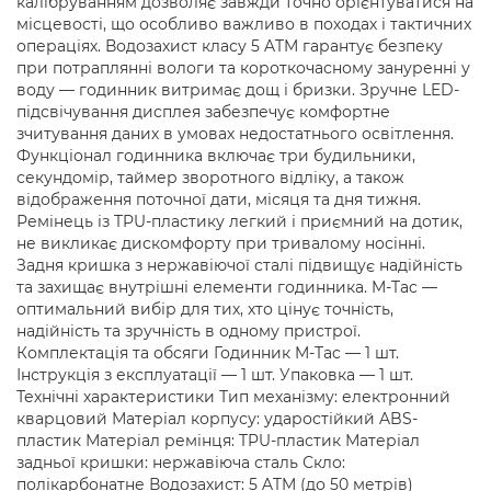
калібруванням дозволяє завжди точно орієнтуватися на
місцевості, що особливо важливо в походах і тактичних
операціях. Водозахист класу 5 ATM гарантує безпеку
при потраплянні вологи та короткочасному зануренні у
воду — годинник витримає дощ і бризки. Зручне LED-
підсвічування дисплея забезпечує комфортне
зчитування даних в умовах недостатнього освітлення.
Функціонал годинника включає три будильники,
секундомір, таймер зворотного відліку, а також
відображення поточної дати, місяця та дня тижня.
Ремінець із TPU-пластику легкий і приємний на дотик,
не викликає дискомфорту при тривалому носінні.
Задня кришка з нержавіючої сталі підвищує надійність
та захищає внутрішні елементи годинника. M-Tac —
оптимальний вибір для тих, хто цінує точність,
надійність та зручність в одному пристрої.
Комплектація та обсяги Годинник M-Tac — 1 шт.
Інструкція з експлуатації — 1 шт. Упаковка — 1 шт.
Технічні характеристики Тип механізму: електронний
кварцовий Матеріал корпусу: ударостійкий ABS-
пластик Матеріал ремінця: TPU-пластик Матеріал
задньої кришки: нержавіюча сталь Скло:
полікарбонатне Водозахист: 5 ATM (до 50 метрів)