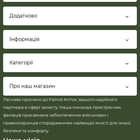
Додатково
Інформація
Категорії
Про наш магазин
Ласкаво просимо до Patriot Armor, вашого надійного
партнера в сфері захисту. Наша команда пристрасних
фахівців присвячена забезпеченню військових і
правоохоронців спорядженням найвищої якості для їхньої
безпеки та комфорту.