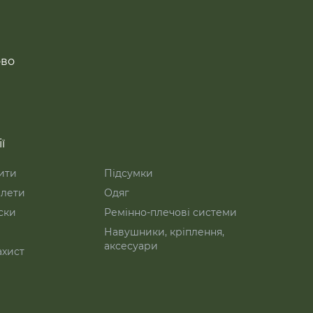
ово
ї
ити
Підсумки
лети
Одяг
ски
Ремінно-плечові системи
Навушники, кріплення,
аксесуари
ахист