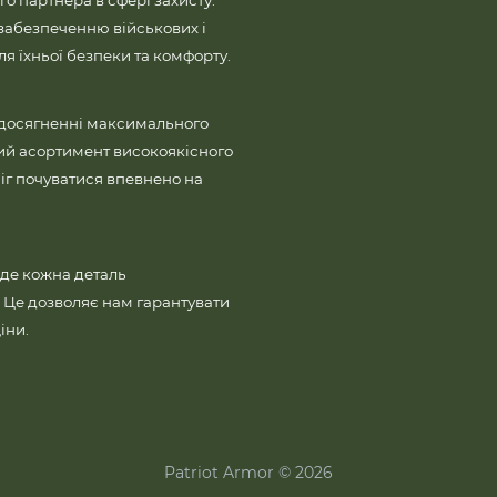
го партнера в сфері захисту.
забезпеченню військових і
 їхньої безпеки та комфорту.
 досягненні максимального
ий асортимент високоякісного
іг почуватися впевнено на
де кожна деталь
і. Це дозволяє нам гарантувати
іни.
Patriot Armor © 2026