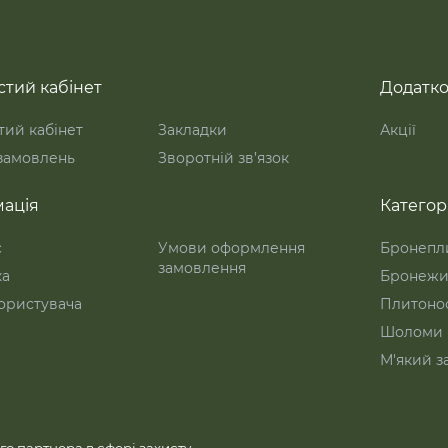
тий кабінет
Додатк
ий кабінет
Закладки
Акції
 замовлень
Зворотній зв’язок
ація
Категорі
с
Умови оформлення
Бронепл
замовлення
ка
Бронежи
ористувача
Плитоно
Шоломи
М'який з