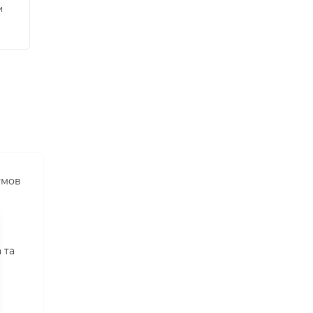
и
умов
 та