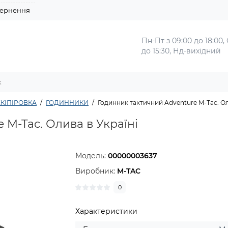
ернення
Пн-Пт з 09:00 до 18:00,
до 15:30, Нд-вихідний
КІПІРОВКА
ГОДИННИКИ
Годинник тактичний Adventure M-Tac. О
 M-Tac. Олива в Україні
Модель:
00000003637
Виробник:
M-TAC
0
Характеристики