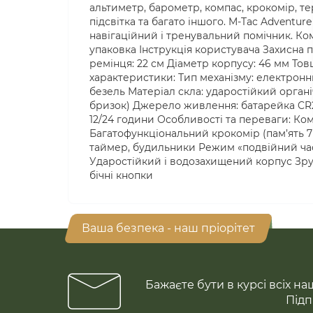
альтиметр, барометр, компас, крокомір, т
підсвітка та багато іншого. M-Tac Adventur
навігаційний і тренувальний помічник. Ком
упаковка Інструкція користувача Захисна 
ремінця: 22 см Діаметр корпусу: 46 мм Тов
характеристики: Тип механізму: електронн
безель Матеріал скла: ударостійкий органі
бризок) Джерело живлення: батарейка CR2
12/24 години Особливості та переваги: Ко
Багатофункціональний крокомір (пам’ять 7 
таймер, будильники Режим «подвійний час
Ударостійкий і водозахищений корпус Зру
бічні кнопки
Ваша безпека - наш пріорітет
Бажаєте бути в курсі всіх на
Підп