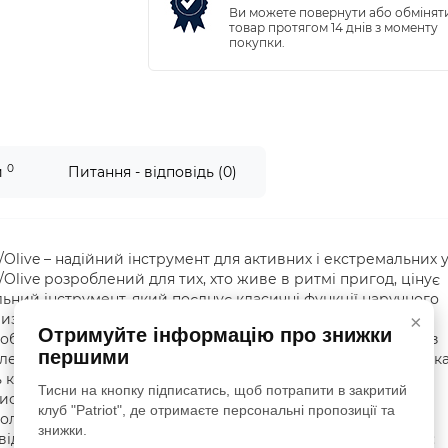
Ви можете повернути або обмінят
товар протягом 14 днів з моменту
покупки.
0
и
Питання - відповідь (0)
/Olive – надійний інструмент для активних і екстремальних 
Olive розроблений для тих, хто живе в ритмі пригод, цінує
альний інструмент, який поєднує класичні функції наручного
изму, тактики і спорту. Годинник забезпечує максимальну
×
Отримуйте інформацію про знижки
 роботу за будь-яких погодних умов. Корпус виготовлений із
першими
легкою, але водночас ударостійкою. Металева задня кришка
конструкції. Скло з органічного полікарбонату стійке до
Тисни на кнопку підписатись, щоб потрапити в закритий
исплей. Рівень водозахисту до 3 ATM дозволяє
клуб "Patriot", де отримаєте персональні пропозиції та
вологому середовищі, проте занурення у воду не
знижки.
відповідає вимогам навіть найвибагливіших користувачів: