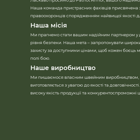
Ласкаво просимо до Patriot Armor, вашого надійно
Наша команда пристрасних фахівців присвячена 
правоохоронців спорядженням найвищої якості для
Наша місія
Ми прагнемо стати вашим надійним партнером у
рівня безпеки. Наша мета – запропонувати широк
захисту за доступними цінами, щоб кожен боєць м
полі бою.
Наше виробництво
Ми пишаємося власним швейним виробництвом, 
виготовляється з увагою до якості та довговічност
високу якість продукції та конкурентоспроможні ц