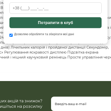
ермометр, подвійний час, секундомір, таймер, будильники,
e Black/Olive — це не просто годинник, а повноцінний
плектація: Годинник M-Tac Adventure Black/Olive Фірмова
плівка (якщо передбачено) Гарантійний талон Об'єми: Довж
щина корпусу: 14 мм Вага: приблизно 60 г Технічні
Потрапити в клуб
ий Матеріал корпусу: полікарбонат + сталева задня кришка і
чний полікарбонат Водозахист: до 3 ATM (захист від дощу і
Дозволяю обробляти та зберігати мої дані
430 Тип дисплею: цифровий з LED-підсвіткою Формат часу:
мпас, барометр та альтиметр Термометр і прогноз погоди
днів) Лічильник калорій і пройденої дистанції Секундомір,
» Регулювання яскравості дисплею Підсвітка екрана
чний і міцний каучуковий ремінець Просте управління чер
ших акцій та знижок?
ишіться на розсилку