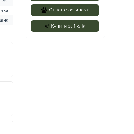
-TAC
Оплата частинами
ива
аїна
Купити за 1 клiк