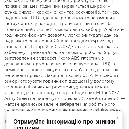
умовах, забезпечуючи стабільну роботу та точність
показників. Цей годинник вирізняється широким
функціоналом: крокомір, компас, секундомір, таймер,
будильник і LED-підсвітка роблять його незамінним
інструментом у поході, на тренуванні чи на службі.
Електронний дисплей із можливістю вибору 12- або 24-
годинного формату дозволяє легко зчитувати дані за
будь-якого освітлення. Живлення здійснюється від
стандартної батарейки CR2032, яка легко замінюється і
забезпечує тривалий час автономної роботи. Корпус
виготовлений з ударостійкого ABS-пластику з
додаванням термопластичного поліуретану (TPU), а
ремінець надійно фіксується на зап’ясті за допомогою
металевої пряжки. Захист від води до 5 ATM дозволяє
використовувати годинник під дощем і у вологому
середовищі, однак не рекомендується натискати
кнопки під час контакту з водою. Годинник M-Tac 2037
Army Green не лише функціональний, але й стильний —
матове армійське зелене забарвлення робить його
універсальним елементом як тактичного екіпірування,
так і повсякденного одягу. Комплектація: Годинник M-
×
Отримуйте інформацію про знижки
Tac 2037 Army Green Інструкція з експлуатації
першими
Пакувальна коробка Технічні характеристики: Тип