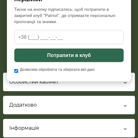
Тисни на кнопку підписатись, щоб потрапити в
Пн-Пт з 09:00 до 18:00
закритий клуб "Patriot", де отримаєте персональні
Сб з 10:00 до 15:30, Нд-вихідний
пропозиції та знижки.
+38 (066) 298 76 92
patriot.armor.com.ua@gmail.com
Потрапити в клуб
Дозволяю обробляти та зберігати мої дані
Особистий кабінет
Додатково
Інформація