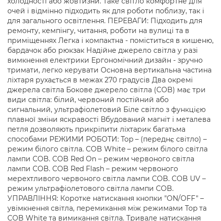
холодності або жовтизни. Таке світло комфортне для
очей і відмінно підходить як для роботи поблизу, так і
для загального освітлення. ПЕРЕВАГИ: Підходить для
ремонту, кемпінгу, читання, роботи на вулиці та в
приміщеннях Легка і компактна - поміститься в кишеню,
бардачок або рюкзак Надійне джерело світла у разі
вимкнення електрики Ергономічний дизайн - зручно
тримати, легко керувати Основна вертикальна частина
ліхтаря рухається в межах 270 градусів Два окремі
джерела світла Бокове джерело світла (COB) має три
види світла: білий, червоний постійний або
сигнальний, ультрафіолетовий Біле світло з функцією
плавної зміни яскравості Вбудований магніт і металева
петля дозволяють прикріпити ліхтарик багатьма
способами РЕЖИМИ РОБОТИ: Top – (переднє світло) –
режим білого світла. COB White – режим білого світла
лампи COB. COB Red Оn – режим червоного світла
лампи COB. COB Red Flash – режим червоного
мерехтливого червоного світла лампи COB. COB UV –
режим ультрафіолетового світла лампи COB.
УПРАВЛІННЯ: Коротке натискання кнопки "ON/OFF" –
увімкнення світла, перемикання між режимами Top та
COB White та вимикання світла. Тривале натискання