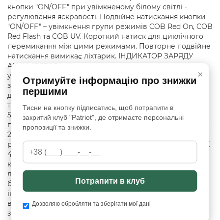
кнопки "ON/OFF" при увімкненому білому світлі -
регулювання яскравості. Подвійне натискання кнопки
"ON/OFF" – увімкнення групи режимів COB Red On, COB
Red Flash та COB UV. Короткий натиск для циклічного
перемикання між цими режимами. Повторне подвійне
натискання вимикає ліхтарик. ІНДИКАТОР ЗАРЯДУ
АКУМУЛЯТОРА: Коли світло вимкнено, натисніть і
×
утримуйте протягом 2 секунд, щоб побачити рівень
Отримуйте інформацію про знижки
заряду акумулятора. Індикація буде продовжуватися
першими
доти, доки ви утримуєте кнопку.Стан акумулятора
також постійно відображається, коли світло увімкнено.
Тисни на кнопку підписатись, щоб потрапити в
5 поділок – 100% заряду; 4 поділки – 80% заряду; 3
закритий клуб "Patriot", де отримаєте персональні
поділки – 60% заряду; 2 поділки – 40% заряду; 1 поділка -
пропозиції та знижки.
20% заряду. Блимає 1 поділка – акумулятор
розряджений. Щоб зарядити акумулятор ліхтаря VIDEX
400Lm 4000K, вимкніть ліхтарик, відкрийте захисну
кришку та підключіть зарядний кабель до порту
ліхтарика (USB-C). Під час заряджання індикатора
Потрапити в клуб
блимають по черзі. При повній зарядці всі 5 ділення
індикатора світяться постійно. Після повної зарядки
від'єднайте зарядний кабель і закрийте кришку
Дозволяю обробляти та зберігати мої дані
захисту, щоб вода і пил не потрапили в корпус