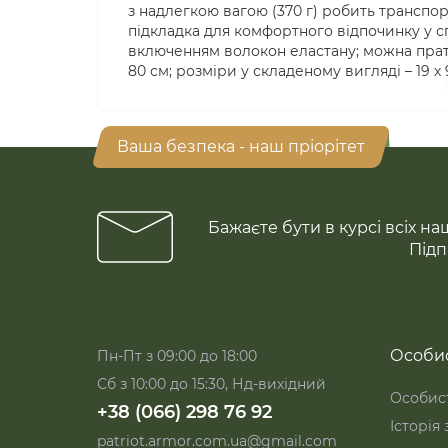
з надлегкою вагою (370 г) робить транспо
підкладка для комфортного відпочинку у спа
включенням волокон еластану; можна прати
80 см; розміри у складеному вигляді – 19 х 9
Ваша безпека - наш пріорітет
Бажаєте бути в курсі всіх на
Підп
Особис
Пн-Пт з 09:00 до 18:00
Сб з 10:00 до 15:30, Нд-вихідний
Особист
+38 (066) 298 76 92
Історія
patriot.armor.com.ua@gmail.com