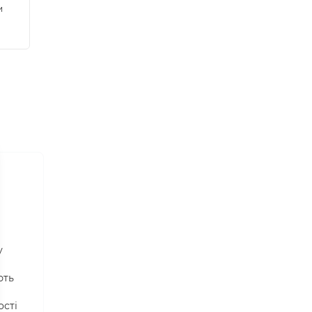
и
у
ють
ості