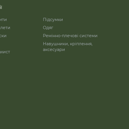
ї
ити
Підсумки
лети
Одяг
ски
Ремінно-плечові системи
Навушники, кріплення,
аксесуари
ахист