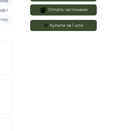
hike
Оплата частинами
афіт
стер
Купити за 1 клiк