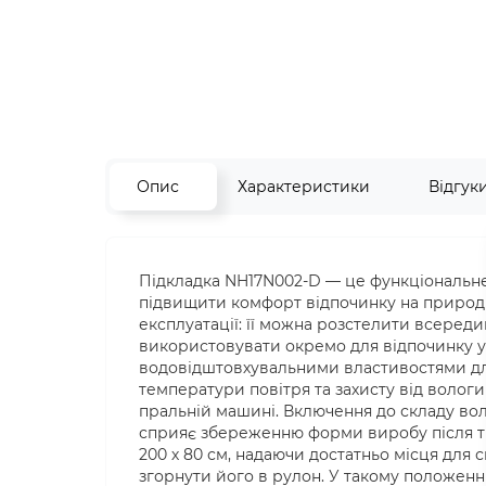
Опис
Характеристики
Відгук
Підкладка NH17N002-D — це функціональн
підвищити комфорт відпочинку на природі,
експлуатації: її можна розстелити всеред
використовувати окремо для відпочинку у 
водовідштовхувальними властивостями для
температури повітря та захисту від вологи
пральній машині. Включення до складу вол
сприяє збереженню форми виробу після тр
200 х 80 см, надаючи достатньо місця для 
згорнути його в рулон. У такому положенні