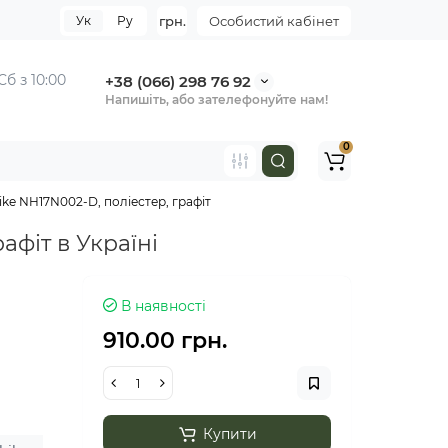
Ук
Ру
грн.
Особистий кабінет
Сб з 10:00
+38 (066) 298 76 92
Напишіть, або зателефонуйте нам!
0
ke NH17N002-D, поліестер, графіт
афіт в Україні
В наявності
910.00 грн.
Купити