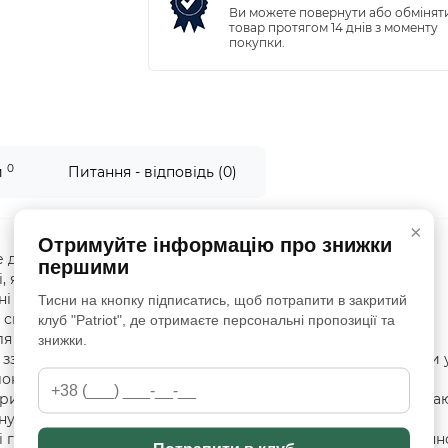
Ви можете повернути або обмінят
товар протягом 14 днів з моменту
покупки.
0
и
Питання - відповідь (0)
×
Отримуйте інформацію про знижки
е доповнення до туристичного спорядження, покликане
першими
 якою б не була погода. Модель має кілька способів
ині спальника для комфортного сну прохолодною ніччю або
Тисни на кнопку підписатись, щоб потрапити в закритий
спеку. Виріб пошитий з поліестеру з дихаючими та
клуб "Patriot", де отримаєте персональні пропозиції та
 запобігання випріванню тіла користувача за високої
знижки.
 ззовні. Завдяки міцності матеріалу, підкладку можна прати 
окон еластану підвищує стійкість матеріалу на розрив та
ивалої експлуатації. У розкладеному вигляді розміри сяга
сну однієї дорослої людини. Щоб скласти виріб, потрібно
 габарити підкладки не перевищують 19 х 9 см, що в сукупн