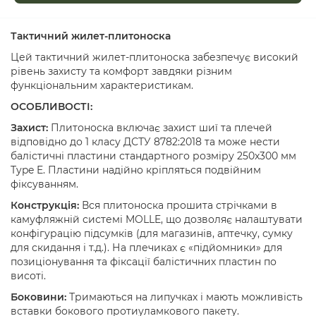
Тактичний жилет-плитоноска
Цей тактичний жилет-плитоноска забезпечує високий
рівень захисту та комфорт завдяки різним
функціональним характеристикам.
ОСОБЛИВОСТІ:
Захист:
Плитоноска включає захист шиї та плечей
відповідно до 1 класу ДСТУ 8782:2018 та може нести
балістичні пластини стандартного розміру 250x300 мм
Type E. Пластини надійно кріпляться подвійним
фіксуванням.
Конструкція:
Вся плитоноска прошита стрічками в
камуфляжній системі MOLLE, що дозволяє налаштувати
конфігурацію підсумків (для магазинів, аптечку, сумку
для скидання і т.д.). На плечиках є «підйомники» для
позиціонування та фіксації балістичних пластин по
висоті.
Боковини:
Тримаються на липучках і мають можливість
вставки бокового протиуламкового пакету.