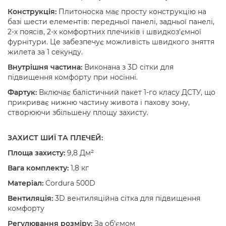
Конструкція:
Плитоноска має просту конструкцію на
базі шести елементів: передньої панелі, задньої панелі,
2-х поясів, 2-х комфортних плечиків і швидкоз'ємної
фурнітури. Це забезпечує можливість швидкого зняття
жилета за 1 секунду.
Внутрішня частина:
Виконана з 3D сітки для
підвищення комфорту при носінні.
Фартук:
Включає балістичний пакет 1-го класу ДСТУ, що
прикриває нижню частину живота і пахову зону,
створюючи збільшену площу захисту.
ЗАХИСТ ШИЇ ТА ПЛЕЧЕЙ:
Площа захисту:
9,8 Дм²
Вага комплекту:
1,8 кг
Матеріал:
Cordura 500D
Вентиляція:
3D вентиляційна сітка для підвищення
комфорту
Регулювання розміру:
За об'ємом