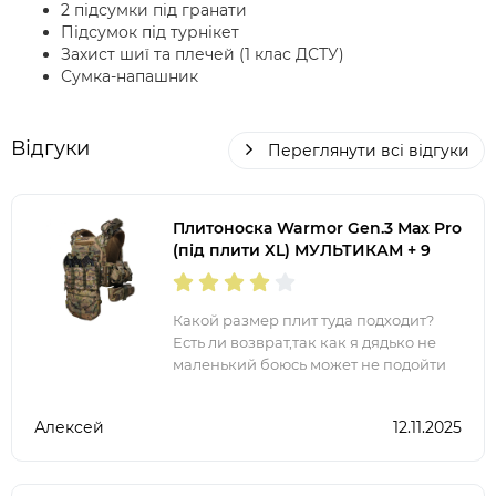
2 підсумки під гранати
Підсумок під турнікет
Захист шиї та плечей (1 клас ДСТУ)
Сумка-напашник
Відгуки
Переглянути всі відгуки
Плитоноска Warmor Gen.3 Мах Pro
(під плити XL) МУЛЬТИКАМ + 9
підсумків
Какой размер плит туда подходит?
Есть ли возврат,так как я дядько не
маленький боюсь может не подойти
Алексей
12.11.2025