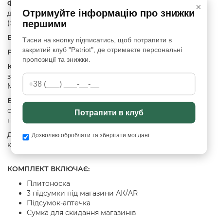
Фурнітура:
Швидке бокове та верхнє скидання за
×
Отримуйте інформацію про знижки
допомогою оригінальної італійської фурнітури
першими
(знімання за 1 сек)
Вентиляція:
3D демпфер з вентилюючою сіткою
Тисни на кнопку підписатись, щоб потрапити в
закритий клуб "Patriot", де отримаєте персональні
Розмір:
Регулювання в діапазоні від S до XL
пропозиції та знижки.
Кріплення:
По всьому периметру (перед, боковини,
зад) можливість закріплення підсумків з системою
MOLLE + додаткові липучки
Боковий захист:
Ремені з можливістю вставки
стандартних захисних пластин з молекулярного
Потрапити в клуб
поліетилену на пружній основі
Додатково:
Знімна передня панель MOLLE та передня
Дозволяю обробляти та зберігати мої дані
кишеня
КОМПЛЕКТ ВКЛЮЧАЄ:
Плитоноска
3 підсумки під магазини АК/AR
Підсумок-аптечка
Сумка для скидання магазинів