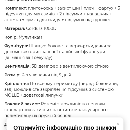
Комплект:
плитоноска + захист шиї і плеч + фартух + 3
підсумки для магазинів + 2 підсумки + напашник +
аптечка + сумка для скиду + підсумок під турнікет
Матеріал:
Cordura 1000D
Колір:
Мультикам
Фурнітура:
Швидке бокове та верхнє скидання за
допомогою оригінальної італійської фурнітури
(знімання за 1 секунду)
Вентиляція:
3D демпфер з вентилюючою сіткою
Розмір:
Регулювання від S до XL
Кріплення:
По всьому периметру (перед, боковини,
зад) можливість закріплення підсумків з системою
MOLLE + додаткові липучки
Боковий захист:
Ремені з можливістю вставки
стандартних захисних пластин з молекулярного
поліетилену на пружній основі
×
Додатково:
З’ємна передня MOLLE панель та передня
Отримуйте інформацію про знижки