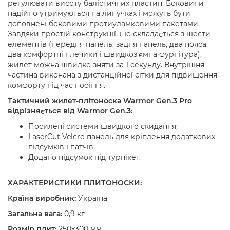
регулювати висоту балістичних пластин. Боковини
надійно утримуються на липучках і можуть бути
доповнені боковими протиуламковими пакетами.
Завдяки простій конструкції, що складається з шести
елементів (передня панель, задня панель, два пояса,
два комфортні плечики і швидкоз'ємна фурнітура),
жилет можна швидко зняти за 1 секунду. Внутрішня
частина виконана з дистанційної сітки для підвищення
комфорту під час носіння.
Тактичний жилет-плітоноска Warmor Gen.3 Pro
відрізняється від Warmor Gen.3:
Посилені системи швидкого скидання;
LaserCut Velcro панель для кріплення додаткових
підсумків і патчів;
Додано підсумок під турнікет.
ХАРАКТЕРИСТИКИ ПЛИТОНОСКИ:
Країна виробник:
Україна
Загальна вага:
0,9 кг
Розмір плит:
250х300 мм