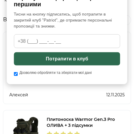
кишеня
першими
Тисни на кнопку підписатись, щоб потрапити в
Відгуки
Переглянути всі відгуки
закритий клуб "Patriot", де отримаєте персональні
пропозиції та знижки.
Плитоноска Warmor Gen.3 Мах Pro
(під плити XL) МУЛЬТИКАМ + 9
підсумків
Потрапити в клуб
Какой размер плит туда подходит?
Есть ли возврат,так как я дядько не
Дозволяю обробляти та зберігати мої дані
маленький боюсь может не подойти
Алексей
12.11.2025
Плитоноска Warmor Gen.3 Pro
ОЛИВА + 3 підсумки