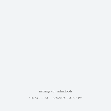
захищено
adm.tools
216.73.217.33 —
8/6/2026, 2:37:27 PM