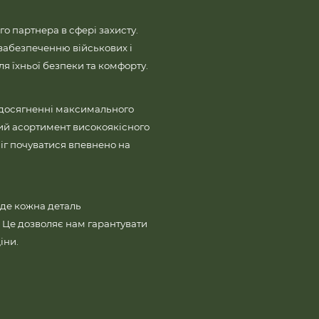
го партнера в сфері захисту.
забезпеченню військових і
 їхньої безпеки та комфорту.
 досягненні максимального
ий асортимент високоякісного
іг почуватися впевнено на
де кожна деталь
і. Це дозволяє нам гарантувати
іни.