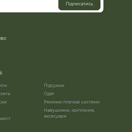
Підписатись
ово
ї
ити
Підсумки
лети
Одяг
ски
Ремінно-плечові системи
Навушники, кріплення,
аксесуари
ахист