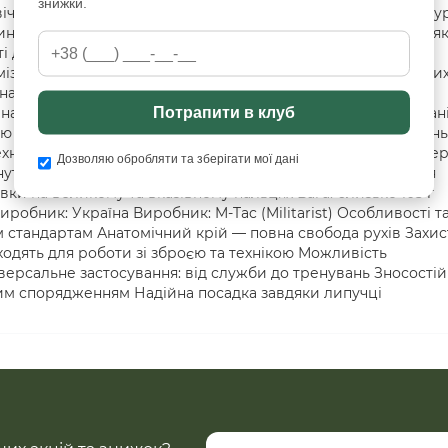
знижки.
ічність, відповідаючи вимогам військових, силових структур
инку. Модель виготовлена з міцних і дихаючих матеріалів, як
і до зношування та свободи рухів. Рукавички оснащені
мізує ризик травм під час роботи зі зброєю, в екстремальни
наявності сенсорних вставок на пальцях, M-Tac A30 Coyote
Потрапити в клуб
ами без зняття рукавичок. Анатомічна посадка, регульован
цю модель універсальною для щоденного носіння, тренувань
Технічні характеристики Матеріал: 60% нейлон, 38% поліестер
Дозволяю обробляти та зберігати мої дані
Внутрішня частина: мікрофібра, стійка до розривів Зовнішня
вки на великому та вказівному пальцях Вага: близько 105 г
робник: Україна Виробник: M-Tac (Militarist) Особливості т
стандартам Анатомічний крій — повна свобода рухів Захист
одять для роботи зі зброєю та технікою Можливість
рсальне застосування: від служби до тренувань Зносостійк
чним спорядженням Надійна посадка завдяки липучці