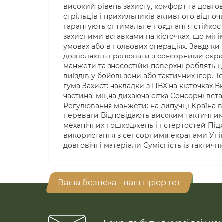
високий рівень захисту, комфорт та довгов
стрільців і прихильників активного відпоч
гарантують оптимальне поєднання стійкост
захисними вставками на кісточках, що міні
умовах або в польових операціях. Завдяки 
дозволяють працювати з сенсорними екран
манжети та зносостійкі поверхні роблять 
виїздів у бойові зони або тактичних ігор. 
гума Захист: накладки з ПВХ на кісточках 
частина: міцна дихаюча сітка Сенсорні вста
Регулювання манжети: на липучці Країна ви
переваги Відповідають високим тактичним 
механічних пошкоджень і потертостей Підх
використання з сенсорними екранами Уніве
довговічні матеріали Сумісність із такти
Ваша безпека - наш пріорітет