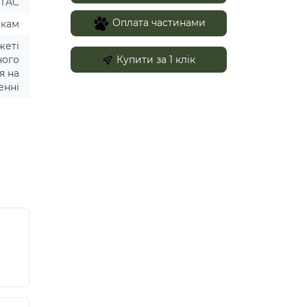
-TAC
Оплата частинами
икам
жеті
ного
Купити за 1 клiк
я на
енні