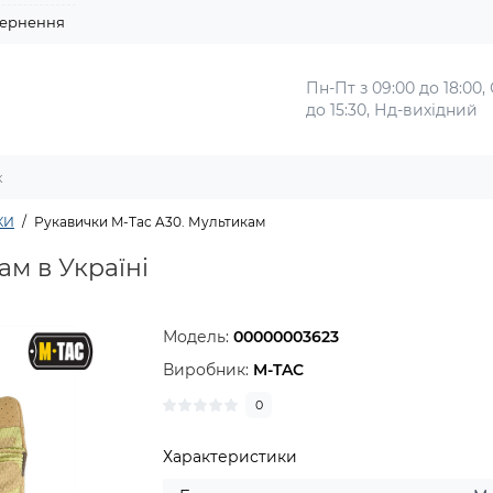
ернення
Пн-Пт з 09:00 до 18:00,
до 15:30, Нд-вихідний
КИ
Рукавички M-Tac A30. Мультикам
ам в Україні
Модель:
00000003623
Виробник:
M-TAC
0
Характеристики