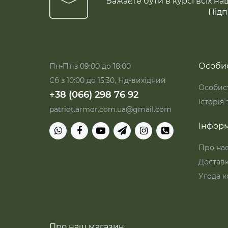
Бажаєте бути в курсі всіх на
Підп
Особис
Пн-Пт з 09:00 до 18:00
Сб з 10:00 до 15:30, Нд-вихідний
Особист
+38 (066) 298 76 92
Історія
patriot.armor.com.ua@gmail.com
Інформ
Про на
Достав
Угода к
Про наш магазин