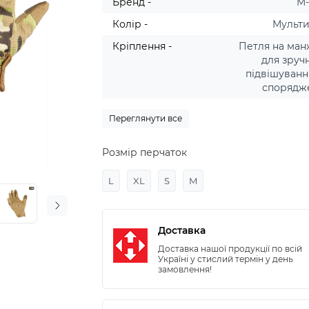
Бренд -
M
Колір -
Мульт
Кріплення -
Петля на ман
для зруч
підвішуванн
спорядж
Переглянути все
Розмір перчаток
L
XL
S
M
Доставка
Доставка нашої продукції по всій
Україні у стислий термін у день
замовлення!