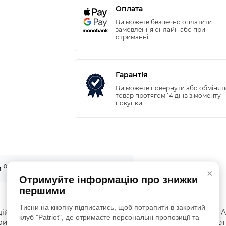
Оплата
Ви можете безпечно оплатити
замовлення онлайн або при
отриманні.
Гарантія
Ви можете повернути або обмінят
товар протягом 14 днів з моменту
покупки.
0
и
Питання - відповідь (0)
×
Отримуйте інформацію про знижки
першими
Тисни на кнопку підписатись, щоб потрапити в закритий
ійний захист і функціональність Тактичні рукавички M-Tac 
клуб "Patriot", де отримаєте персональні пропозиції та
истання в умовах підвищеної активності. Вони забезпечуют