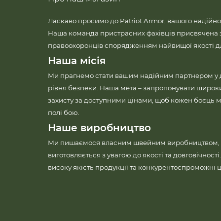
Ласкаво просимо до Patriot Armor, вашого надійно
Наша команда пристрасних фахівців присвячена 
правоохоронців спорядженням найвищої якості для
Наша місія
Ми прагнемо стати вашим надійним партнером у
рівня безпеки. Наша мета – запропонувати широк
захисту за доступними цінами, щоб кожен боєць м
полі бою.
Наше виробництво
Ми пишаємося власним швейним виробництвом, 
виготовляється з увагою до якості та довговічност
високу якість продукції та конкурентоспроможні ц