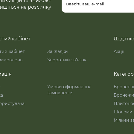
ших акцій та знижок?
ишіться на розсилку
тий кабінет
Додатк
ий кабінет
Закладки
Акції
 замовлень
Зворотній зв’язок
ація
Категорі
с
Умови оформлення
Бронепл
замовлення
ка
Бронежи
ористувача
Плитоно
Шоломи
М'який з