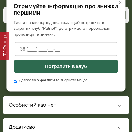
×
Отримуйте інформацію про знижки
першими
Підписатись
Тисни на кнопку підписатись, щоб потрапити в
закритий клуб "Patriot", де отримаєте персональні
пропозиції та знижки.
Фільтр
Пн-Пт з 09:00 до 18:00
Сб з 10:00 до 15:30, Нд-вихідний
+38 (066) 298 76 92
patriot.armor.com.ua@gmail.com
Потрапити в клуб
Дозволяю обробляти та зберігати мої дані
Особистий кабінет
Додатково