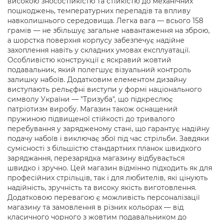
високою зносостійкістю та стійкістю до механічних
пошкоджень, температурних перепадів та впливу
навколишнього середовища. Легка вага — всього 158
грамів — не збільшує загальне навантаження на зброю,
а шорстка поверхня корпусу забезпечує надійне
захоплення навіть у складних умовах експлуатації.
Особливістю конструкції є яскравий жовтий
подавальник, який полегшує візуальний контроль
залишку набоїв. Додатковим елементом дизайну
виступають рельєфні виступи у формі національного
символу України — "Тризуба", що підкреслює
патріотизм виробу. Магазин також оснащений
пружиною підвищеної стійкості до тривалого
перебування у зарядженому стані, що гарантує надійну
подачу набоїв і виключає збої під час стрільби. Завдяки
сумісності з більшістю стандартних планок швидкого
заряджання, перезарядка магазину відбувається
швидко і зручно. Цей магазин відмінно підходить як для
професійних стрільців, так і для любителів, які цінують
надійність, зручність та високу якість виготовлення.
Додатковою перевагою є можливість персоналізації
магазину та замовлення в різних кольорах — від
класичного чорного з жовтим подавальником до