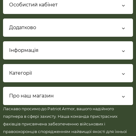
Особистий кабінет
Додатково
Інформація
Категорії
Про наш магазин
Ласкаво просимо до Patriot Armor, вашого надійного
партнера в сфері захисту. Наша команда пристрасних
фахівців присвячена забезпеченню військових і
правоохоронців спорядженням найвищої якості для їхньої