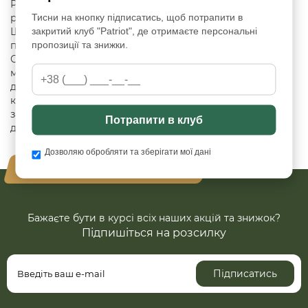
Розміри (у складеному вигляді): 12 × 10 см Розміри (у
Тисни на кнопку підписатись, щоб потрапити в
розкладеному вигляді): 22 × 10 см Вага: близько 60 г
закритий клуб "Patriot", де отримаєте персональні
Шви: посилена нейлонова нитка Особливості та
пропозиції та знижки.
переваги Висока зносостійкість та вологостійкість
Стійкість до вигорання та деформації Компактний і
мінімалістичний дизайн Надійне відділення для
дрібниці на блискавці YKK Велкро-панель для
кріплення тактичних патчів Брендована латунна
заклепка з логотипом Зручні вирізи для швидкого
Потрапити в клуб
доступу до карток і купюр
Дозволяю обробляти та зберігати мої дані
Ваша безпека - наш пріорітет
Бажаєте бути в курсі всіх наших акцій та знижок?
Підпишіться на розсилку
Підписатись