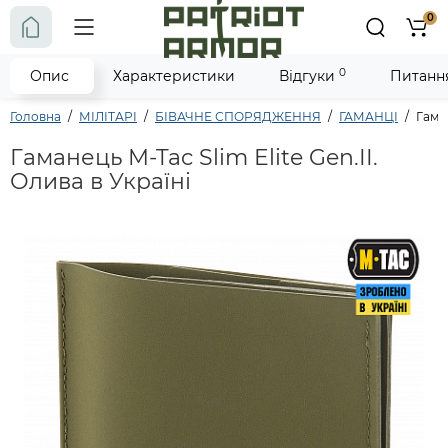
0
0
Опис
Характеристики
Відгуки
Питання
Головна
МІЛІТАРІ
БІВАЧНЕ СПОРЯДЖЕННЯ
ГАМАНЦІ
Гаман
Гаманець M-Tac Slim Elite Gen.II.
Олива в Україні