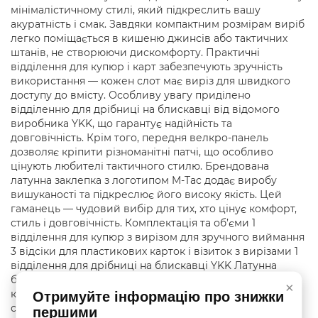
мінімалістичному стилі, який підкреслить вашу
акуратність і смак. Завдяки компактним розмірам виріб
легко поміщається в кишеню джинсів або тактичних
штанів, не створюючи дискомфорту. Практичні
відділення для купюр і карт забезпечують зручність
використання — кожен слот має виріз для швидкого
доступу до вмісту. Особливу увагу приділено
відділенню для дрібниці на блискавці від відомого
виробника YKK, що гарантує надійність та
довговічність. Крім того, передня велкро-панель
дозволяє кріпити різноманітні патчі, що особливо
цінують любителі тактичного стилю. Брендована
латунна заклепка з логотипом M-Tac додає виробу
вишуканості та підкреслює його високу якість. Цей
гаманець — чудовий вибір для тих, хто цінує комфорт,
стиль і довговічність. Комплектація та об’єми 1
відділення для купюр з вирізом для зручного виймання
3 відсіки для пластикових карток і візиток з вирізами 1
відділення для дрібниці на блискавці YKK Латунна
брендована заклепка Передня велкро-панель для
×
кріплення патчів Технічні характеристики Матеріал:
Отримуйте інформацію про знижки
сучасний полімерний композит Колір: Ranger Green
першими