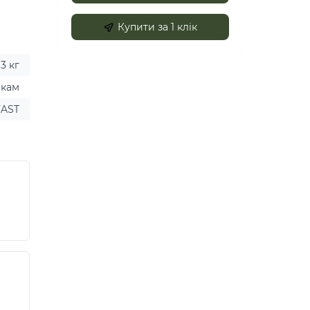
Купити за 1 клiк
13 кг
икам
FAST