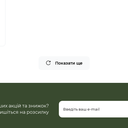
Показати ще
ших акцій та знижок?
ишіться на розсилку