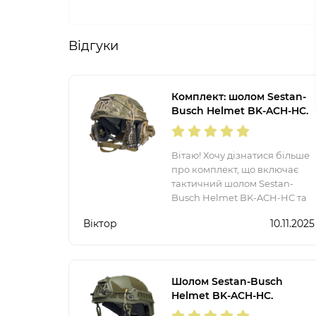
Відгуки
Комплект: шолом Sestan-
Busch Helmet BK-ACH-HC.
Хорватiя. Койот. S-XL. +
Навушники Earmor М32,
кріплення типу
Вітаю! Хочу дізнатися більше
"чебурашка" та кавер
про комплект, що включає
тактичний шолом Sestan-
Busch Helmet BK-ACH-HC та
навушники Earmor М32. Які
Віктор
10.11.2025
саме кріплення типу
"чебурашка" йдуть в
комплекті? І чи є можливість
купити кавер для навуш
Шолом Sestan-Busch
Helmet BK-ACH-HC.
Хорватiя. Олива. S-XL