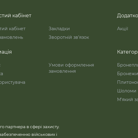
тий кабінет
Додатк
ий кабінет
Закладки
Акції
 замовлень
Зворотній зв’язок
ація
Категорі
с
Умови оформлення
Бронепл
замовлення
ка
Бронежи
ористувача
Плитоно
Шоломи
М'який з
го партнера в сфері захисту.
забезпеченню військових і