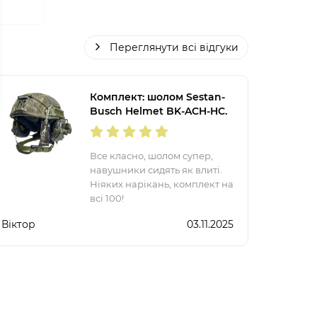
Переглянути всі відгуки
Комплект: шолом Sestan-
Busch Helmet BK-ACH-HC.
Хорватiя. Олива. S-XL. +
Навушники Earmor М32,
кріплення типу
Все класно, шолом супер,
"чебурашка" та кавер
навушники сидять як влиті.
Ніяких нарікань, комплект на
всі 100!
Віктор
03.11.2025