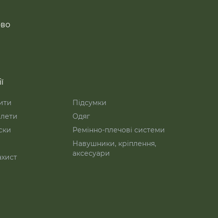
ово
ї
ити
Підсумки
лети
Одяг
ски
Ремінно-плечові системи
Навушники, кріплення,
аксесуари
ахист