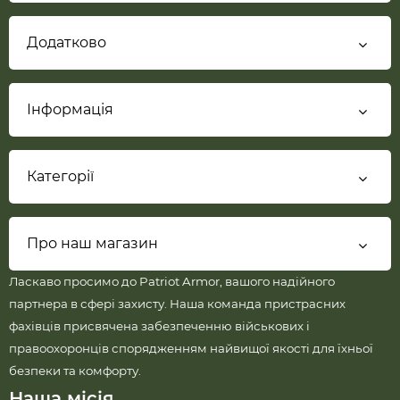
Додатково
Інформація
Категорії
Про наш магазин
Ласкаво просимо до Patriot Armor, вашого надійного
партнера в сфері захисту. Наша команда пристрасних
фахівців присвячена забезпеченню військових і
правоохоронців спорядженням найвищої якості для їхньої
безпеки та комфорту.
Наша місія