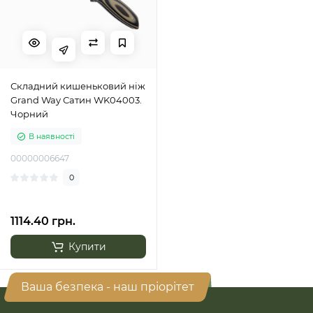
Складний кишеньковий ніж
Grand Way Сатин WK04003.
Чорний
В наявності
00000006647
0
1114.40 грн.
Купити
Ваша безпека - наш пріорітет