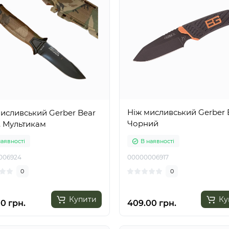
Ніж мисливський Gerber E
исливський Gerber Bear
Чорний
s. Мультикам
наявності
В наявності
006924
00000006917
0
0
Купити
Ку
0 грн.
409.00 грн.