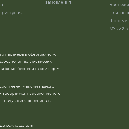
замовлення
ка
Бронежи
ористувача
Плитоно
Шоломи
М'який з
го партнера в сфері захисту.
забезпеченню військових і
 їхньої безпеки та комфорту.
 досягненні максимального
ий асортимент високоякісного
іг почуватися впевнено на
де кожна деталь