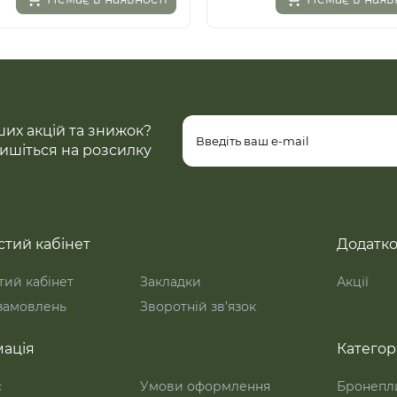
ших акцій та знижок?
ишіться на розсилку
тий кабінет
Додатк
ий кабінет
Закладки
Акції
 замовлень
Зворотній зв’язок
ація
Категорі
с
Умови оформлення
Бронепл