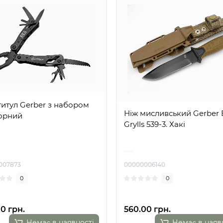
итул Gerber з набором
Ніж мисливський Gerber 
Чорний
Grylls 539-3. Хакі
007873
00000006140
0
0
0 грн.
560.00 грн.
Немає в наявності
Немає в наяв