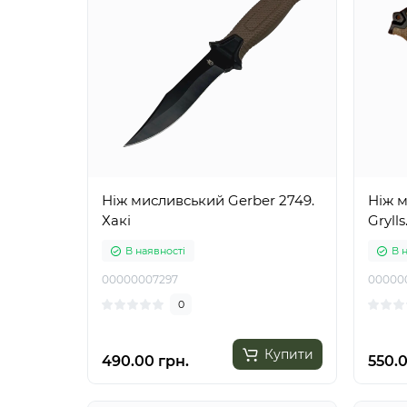
Ніж мисливський Gerber 2749.
Ніж м
Хакі
Gryll
В наявності
В 
00000007297
00000
0
Купити
490.00 грн.
550.0