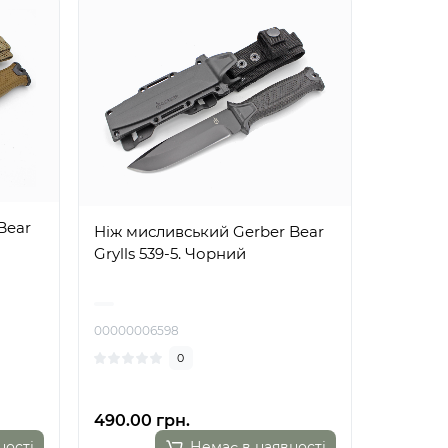
Bear
Ніж мисливський Gerber Bear
Grylls 539-5. Чорний
00000006598
0
490.00 грн.
ності
Немає в наявності