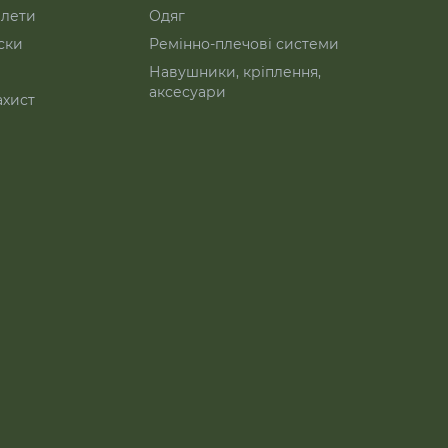
лети
Одяг
ски
Ремінно-плечові системи
Навушники, кріплення,
аксесуари
ахист