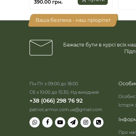
390.00 грн.
Ваша безпека - наш пріорітет
Бажаєте бути в курсі всіх на
Підп
Особис
Пн-Пт з 09:00 до 18:00
Сб з 10:00 до 15:30, Нд-вихідний
Особист
+38 (066) 298 76 92
Історія
patriot.armor.com.ua@gmail.com
Інформ
Про на