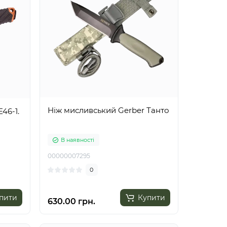
Ніж мисливський Gerber Танто
46-1.
В наявності
00000007295
0
пити
Купити
630.00 грн.