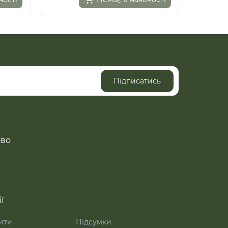
Підписатись
ово
ї
ити
Підсумки