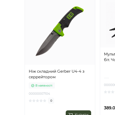
Мульт
біт. 
Ніж складний Gerber U4-4 з
серрейтором
00000
В наявності
00000007104
0
389.0
Купити