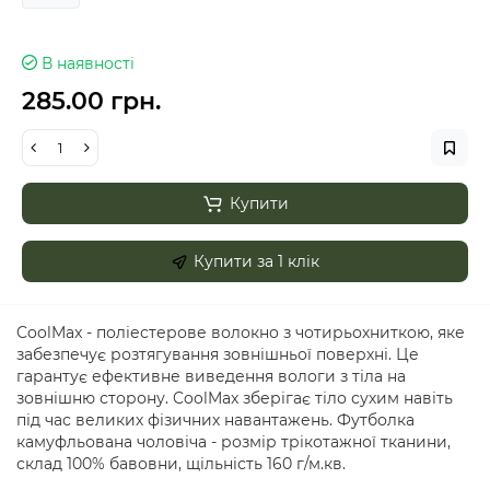
В наявності
285.00 грн.
Купити
Купити за 1 клiк
CoolMax - поліестерове волокно з чотирьохниткою, яке
забезпечує розтягування зовнішньої поверхні. Це
гарантує ефективне виведення вологи з тіла на
зовнішню сторону. CoolMax зберігає тіло сухим навіть
під час великих фізичних навантажень. Футболка
камуфльована чоловіча - розмір трікотажної тканини,
склад 100% бавовни, щільність 160 г/м.кв.