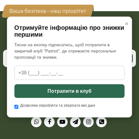
Ваша безпека - наш пріорітет
×
Отримуйте інформацію про знижки
Бажаєте бути в курсі всіх наших акцій та знижок?
першими
Підпишіться на розсилку
Тисни на кнопку підписатись, щоб потрапити в
закритий клуб "Patriot", де отримаєте персональні
пропозиції та знижки.
Підписатись
Пн-Пт з 09:00 до 18:00
Потрапити в клуб
Сб з 10:00 до 15:30, Нд-вихідний
+38 (066) 298 76 92
Дозволяю обробляти та зберігати мої дані
patriot.armor.com.ua@gmail.com