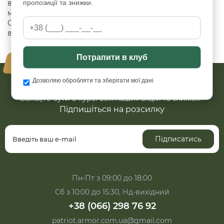
пропозиції та знижки.
використання Крій: реглан (джерсі), з велкро Догляд:
машинне прання, не потребує спеціального догляду
Особливості: швидко висихає не вбирає запахи не
вигорає не розтягується легка та дихаюча
Потрапити в клуб
Ваша безпека - наш пріорітет
Дозволяю обробляти та зберігати мої дані
Бажаєте бути в курсі всіх наших акцій та знижок?
Підпишіться на розсилку
Підписатись
Пн-Пт з 09:00 до 18:00
Сб з 10:00 до 15:30, Нд-вихідний
+38 (066) 298 76 92
patriot.armor.com.ua@gmail.com