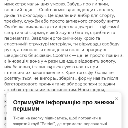
найекстремальніших умовах. Забудь про липкий,
вологий одяг — Coolmax миттєво відводить вологу,
дихає та охолоджує. Це ідеальний вибір для спорту,
трекінгу, служби або просто активного способу життя.
Футболка виконана у стилі реглан-джерсі — тієї самої
спортивної форми, в якій зручно бігати, стрибати та
перемагати. Завдяки ергономічному крою та
еластичній структурі матеріалу, ти відчуваєш свободу
рухів, а технологія відведення вологи працює зі
швидкістю блискавки. Coolmax — це не просто тканина,
а інновація: вона у 4 рази швидше відводить вологу,
ніж бавовна, і залишається сухою навіть при
інтенсивних навантаженнях. Крім того, футболка не
розтягується, не вигорає, зберігає форму навіть після
багаторазового прання та не вбирає запахи завдяки
антибактеріальним властивостям. Носи щодня,
тренуйся, рухайся — ця футболка створена для
×
комфорту без компромісів. Характеристики: Модель:
Отримуйте інформацію про знижки
Coolmax реглан з велкро SPECPROM Матеріал: 100%
першими
поліестер (Coolmax) Технологія: капілярне відведення
Тисни на кнопку підписатись, щоб потрапити в
вологи, вентиляція, терморегуляція Призначення:
закритий клуб "Patriot", де отримаєте персональні
спорт, туризм, активний відпочинок, служба, щоденне