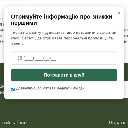
×
Отримуйте інформацію про знижки
иготовлення — спеціальний харчовий пластик, який
першими
я води. Фляга забезпечена кришкою, що загвинчується,
иком. Чохол нейлоновий і має термо-золювальні властивост
Тисни на кнопку підписатись, щоб потрапити в закритий
 зовнішнього боку — невелика кишенька для знезаражувальни
клуб "Patriot", де отримаєте персональні пропозиції та
затискачі для кріплення на пояс, поясний ремінь або рюкзак
знижки.
Потрапити в клуб
ших акцій та знижок?
Дозволяю обробляти та зберігати мої дані
ишіться на розсилку
тий кабінет
Додатк