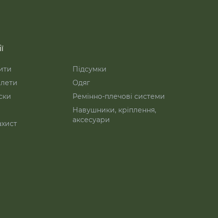
ї
ити
Підсумки
лети
Одяг
ски
Ремінно-плечові системи
Навушники, кріплення,
аксесуари
ахист