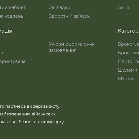
ий кабінет
Закладки
Акції
 замовлень
Зворотній зв’язок
ація
Категорі
с
Умови оформлення
Бронепл
замовлення
ка
Бронежи
ористувача
Плитоно
Шоломи
М'який з
го партнера в сфері захисту.
забезпеченню військових і
 їхньої безпеки та комфорту.