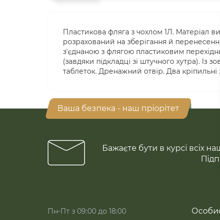
Пластикова фляга з чохлом 1Л. Матеріал в
розрахований на зберігання й перенесенн
з'єднаною з флягою пластиковим перехідн
(завдяки підкладці зі штучного хутра). Із
таблеток. Дренажний отвір. Два кріпильні 
Ваша безпека - наш пріорітет
Бажаєте бути в курсі всіх на
Підп
Особис
Пн-Пт з 09:00 до 18:00