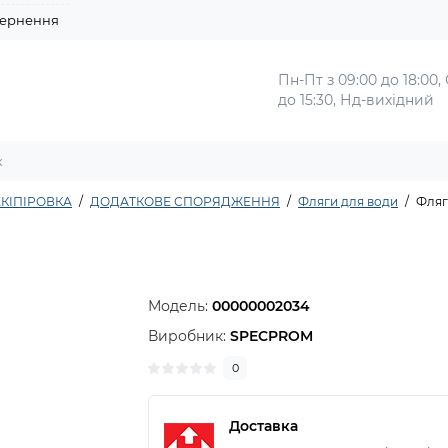
ернення
Пн-Пт з 09:00 до 18:00,
до 15:30, Нд-вихідний
КІПІРОВКА
ДОДАТКОВЕ СПОРЯДЖЕННЯ
Фляги для води
Фляг
Модель:
00000002034
Виробник:
SPECPROM
0
Доставка