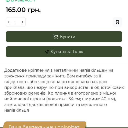
В наявності
165.00 грн.
Купити
Купити за 1 клiк
Додаткове кріплення з металічним напівкільцем на
звуження прикладу замінить Вам антабку за її
відсутності, або якщо вона розташована на краю
приклада, що незручно при використанні одноточкових
збройових ременів. Кріплення виготовлене з міцної
нейлонової стропи (довжина: 34 см; ширина: 40 мм),
ацеталової двохщільової пряжки та металічного
напівкільця
Ваша безпека - наш пріорітет