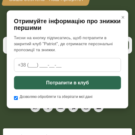
×
Отримуйте інформацію про знижки
Бажаєте бути в курсі всіх наших акцій та знижок?
першими
Підпишіться на розсилку
Тисни на кнопку підписатись, щоб потрапити в
закритий клуб "Patriot", де отримаєте персональні
Підписатись
пропозиції та знижки.
Пн-Пт з 09:00 до 18:00
Сб з 10:00 до 15:30, Нд-вихідний
Потрапити в клуб
+38 (066) 298 76 92
patriot.armor.com.ua@gmail.com
Дозволяю обробляти та зберігати мої дані