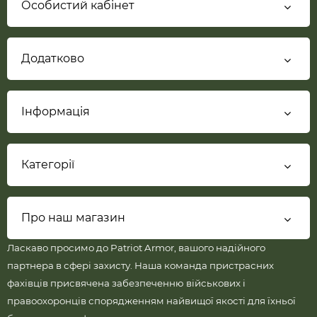
Особистий кабінет
Додатково
Інформація
Категорії
Про наш магазин
Ласкаво просимо до Patriot Armor, вашого надійного
партнера в сфері захисту. Наша команда пристрасних
фахівців присвячена забезпеченню військових і
правоохоронців спорядженням найвищої якості для їхньої