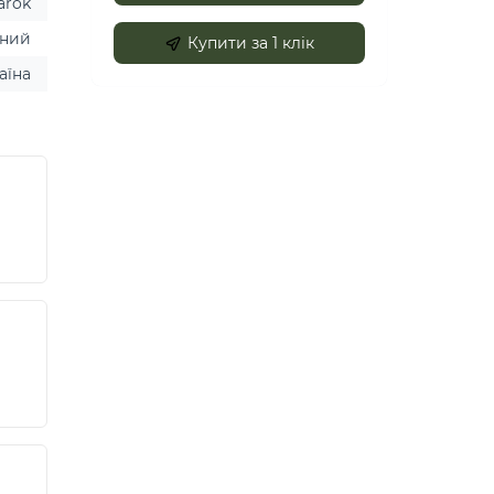
arok
ний
Купити за 1 клiк
аїна