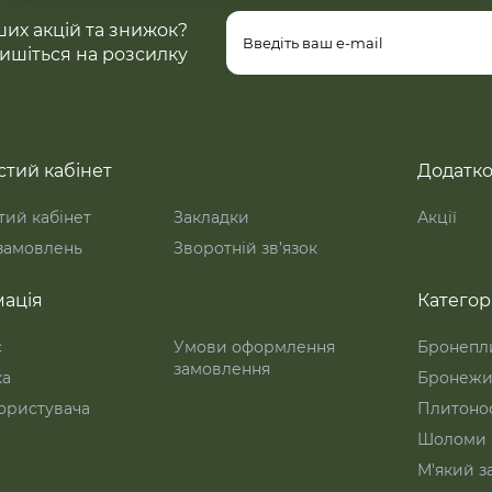
ших акцій та знижок?
ишіться на розсилку
тий кабінет
Додатк
ий кабінет
Закладки
Акції
 замовлень
Зворотній зв’язок
ація
Категорі
с
Умови оформлення
Бронепл
замовлення
ка
Бронежи
ористувача
Плитоно
Шоломи
М'який з