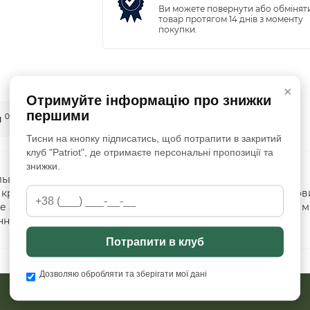
Ви можете повернути або обмінят
товар протягом 14 днів з моменту
покупки.
×
Отримуйте інформацію про знижки
першими
0
и
Питання - відповідь (0)
Тисни на кнопку підписатись, щоб потрапити в закритий
клуб "Patriot", де отримаєте персональні пропозиції та
знижки.
ьцем на звуження прикладу замінить Вам антабку за її
а краю приклада, що незручно при використанні одноточков
 з міцної нейлонової стропи (довжина: 34 см; ширина: 40 м
чного напівкільця
Потрапити в клуб
Дозволяю обробляти та зберігати мої дані