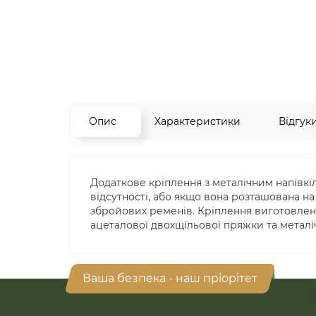
Опис
Характеристики
Відгук
Додаткове кріплення з металічним напівкіл
відсутності, або якщо вона розташована н
збройових ременів. Кріплення виготовлене
ацеталової двохщільової пряжки та металі
Ваша безпека - наш пріорітет