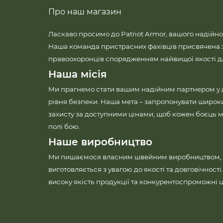
Про наш магазин
Ласкаво просимо до Patriot Armor, вашого надійно
Наша команда пристрасних фахівців присвячена 
правоохоронців спорядженням найвищої якості для
Наша місія
Ми прагнемо стати вашим надійним партнером у
рівня безпеки. Наша мета – запропонувати широк
захисту за доступними цінами, щоб кожен боєць м
полі бою.
Наше виробництво
Ми пишаємося власним швейним виробництвом, 
виготовляється з увагою до якості та довговічност
високу якість продукції та конкурентоспроможні ц