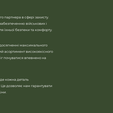
го партнера в сфері захисту.
забезпеченню військових і
 їхньої безпеки та комфорту.
 досягненні максимального
ий асортимент високоякісного
іг почуватися впевнено на
де кожна деталь
і. Це дозволяє нам гарантувати
іни.