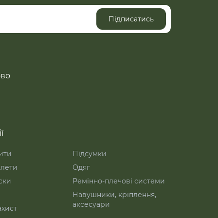
Підписатись
ово
ї
ити
Підсумки
лети
Одяг
ски
Ремінно-плечові системи
Навушники, кріплення,
аксесуари
ахист