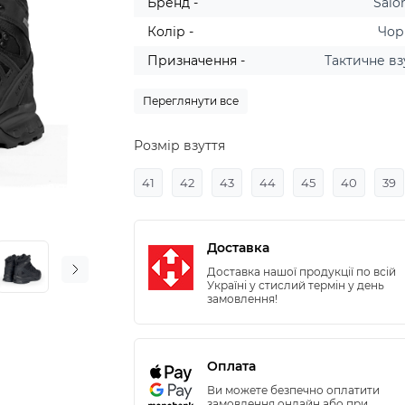
Бренд -
Sal
Колір -
Чор
Призначення -
Тактичне вз
Переглянути все
Розмір взуття
41
42
43
44
45
40
39
Доставка
Доставка нашої продукції по всій
Україні у стислий термін у день
замовлення!
Оплата
Ви можете безпечно оплатити
замовлення онлайн або при