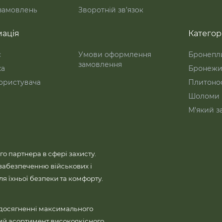
 замовлень
Зворотній зв’язок
ація
Категорі
с
Умови оформлення
Бронепл
замовлення
ка
Бронежи
ористувача
Плитоно
Шоломи
М'який з
го партнера в сфері захисту.
забезпеченню військових і
 їхньої безпеки та комфорту.
 досягненні максимального
ий асортимент високоякісного