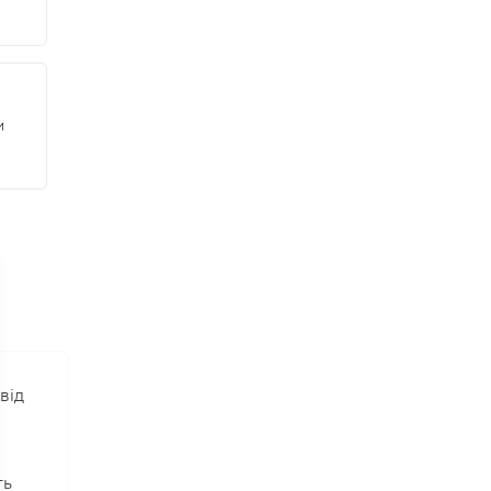
и
від
ть