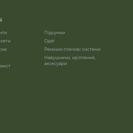
ї
ити
Підсумки
лети
Одяг
ски
Ремінно-плечові системи
Навушники, кріплення,
аксесуари
ахист