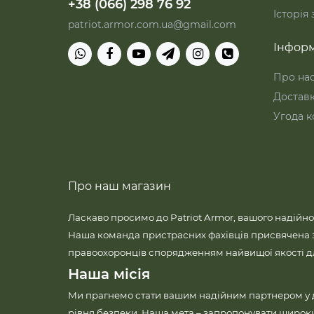
+38 (066) 298 76 92
Історія
patriot.armor.com.ua@gmail.com
Інформ
Про на
Достав
Угода к
Про наш магазин
Ласкаво просимо до Patriot Armor, вашого надійно
Наша команда пристрасних фахівців присвячена 
правоохоронців спорядженням найвищої якості для
Наша місія
Ми прагнемо стати вашим надійним партнером у
рівня безпеки. Наша мета – запропонувати широк