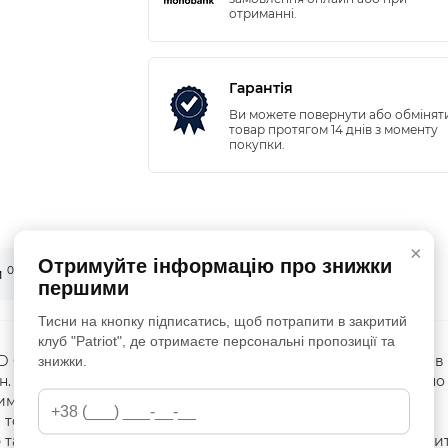
отриманні.
Гарантія
Ви можете повернути або обмінят
товар протягом 14 днів з моменту
покупки.
×
Отримуйте інформацію про знижки
0
и
Питання - відповідь (0)
першими
Тисни на кнопку підписатись, щоб потрапити в закритий
клуб "Patriot", де отримаєте персональні пропозиції та
D GTX Forces 2 - дуже популярна модель тактичних ботинків 
знижки.
н. Тактичне взуття Саломон Квест 4Д GTX Forces 2 оснащено
хими, та стійкою конструкцією підошви 4D. Це забезпечує
 той же час гнучкість спринтерського взуття. Взуття
 та превосходною функціональністю. Воно ідеально підходи