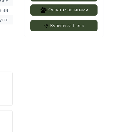
omon
Оплата частинами
ний
уття
Купити за 1 клiк