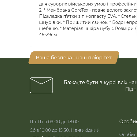
для суворих військових умов і професійни
2: * Мембрана GoreTex - повна волого захист
Підкладка п'ятки з пінопласту EVA. * Стельк
шнурівки. * Пришитий язичок. * Водонепрон
щебеню. * Матеріал: шкіра нубук. Розміри /
45-29см
Ваша безпека - наш пріорітет
Бажаєте бути в курсі всіх на
Підп
Особис
Пн-Пт з 09:00 до 18:00
Сб з 10:00 до 15:30, Нд-вихідний
Особист