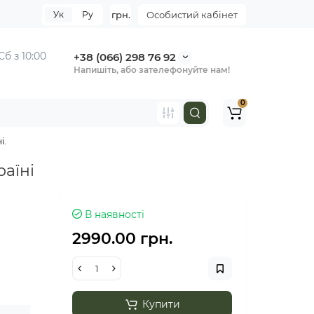
Ук
Ру
грн.
Особистий кабінет
Сб з 10:00
+38 (066) 298 76 92
Напишіть, або зателефонуйте нам!
0
і.
раїні
В наявності
2990.00 грн.
Купити