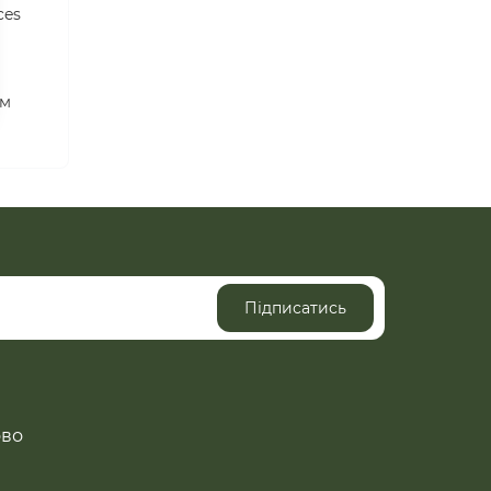
ces
см
Підписатись
ово