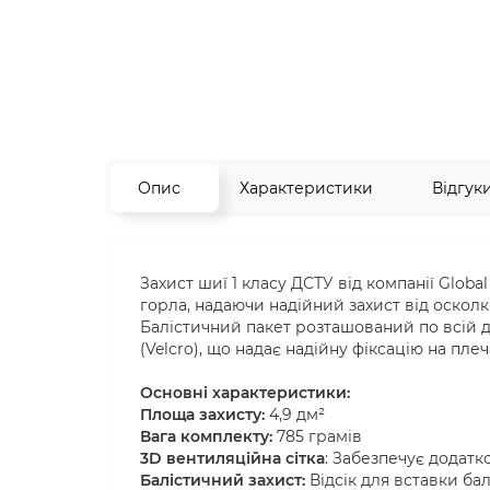
Опис
Характеристики
Відгук
Захист шиї 1 класу ДСТУ від компанії Globa
горла, надаючи надійний захист від осколкі
Балістичний пакет розташований по всій д
(Velcro), що надає надійну фіксацію на плеча
Основні характеристики:
Площа захисту:
4,9 дм²
Вага комплекту:
785 грамів
3D вентиляційна сітка
: Забезпечує додат
Балістичний захист:
Відсік для вставки бал