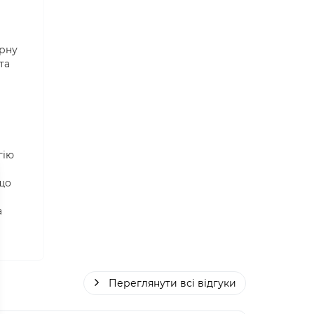
арну
та
гію
 що
а
Переглянути всі відгуки