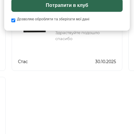
Потрапити в клуб
Пакет 1-го класу. Розмір
250 на 300 мм.
Дозволяю обробляти та зберігати мої дані
Здраствуйте подошло
спасибо
Стас
30.10.2025