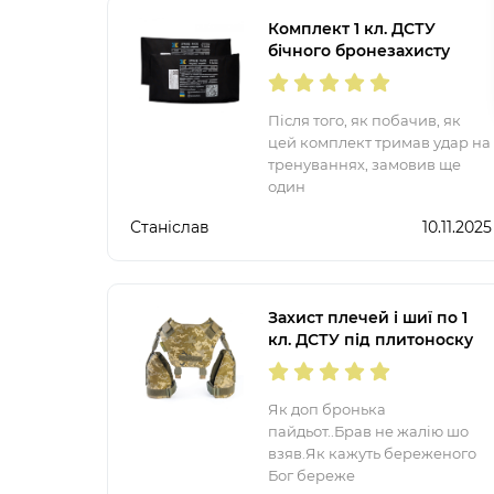
Комплект 1 кл. ДСТУ
бічного бронезахисту
15Х20 см.
Після того, як побачив, як
цей комплект тримав удар на
тренуваннях, замовив ще
один
Станіслав
10.11.2025
Захист плечей і шиї по 1
кл. ДСТУ під плитоноску
Warmor ПІКСЕЛЬ
Як доп бронька
пайдьот..Брав не жалію шо
взяв.Як кажуть береженого
Бог береже