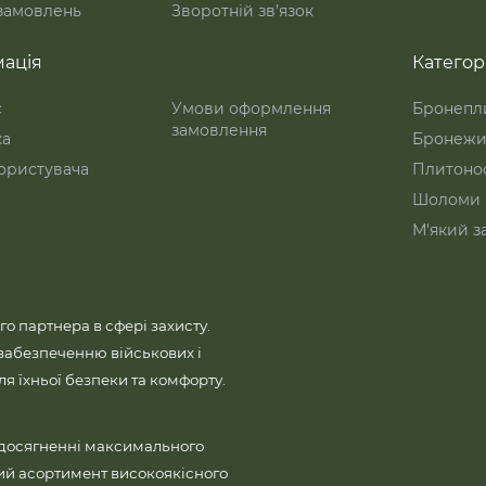
 замовлень
Зворотній зв’язок
ація
Категорі
с
Умови оформлення
Бронепл
замовлення
ка
Бронежи
ористувача
Плитоно
Шоломи
М'який з
го партнера в сфері захисту.
забезпеченню військових і
 їхньої безпеки та комфорту.
 досягненні максимального
ий асортимент високоякісного