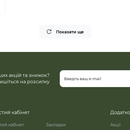
Показати ще
ших акцій та знижок?
ишіться на розсилку
тий кабінет
Додатк
ий кабінет
Закладки
Акції