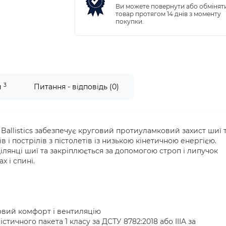
Ви можете повернути або обмінят
товар протягом 14 днів з моменту
покупки.
3
и
Питання - відповідь (0)
l Ballistics забезпечує круговий протиуламковий захист шиї 
в і пострілів з пістолетів із низькою кінетичною енергією.
ілянці шиї та закріплюється за допомогою строп і липучок
х і спині.
ковий комфорт і вентиляцію
істичного пакета 1 класу за ДСТУ 8782:2018 або IIIA за