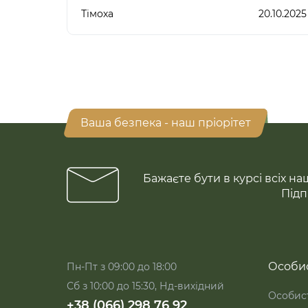
Тімоха
20.10.2025
Ваша безпека - наш пріорітет
Бажаєте бути в курсі всіх на
Підп
Особис
Пн-Пт з 09:00 до 18:00
Сб з 10:00 до 15:30, Нд-вихідний
Особист
+38 (066) 298 76 92