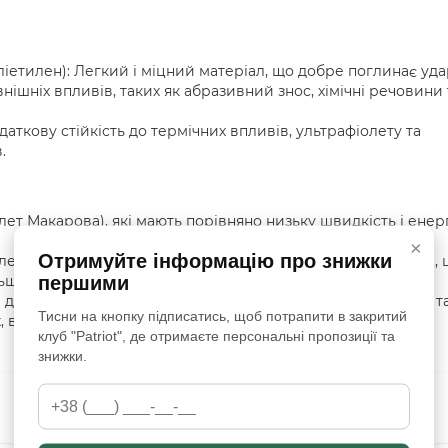
тилен): Легкий і міцний матеріал, що добре поглинає уд
внішніх впливів, таких як абразивний знос, хімічні речовини 
аткову стійкість до термічних впливів, ультрафіолету та
.
олет Макарова), які мають порівняно низьку швидкість і енер
×
Отримуйте інформацію про знижки
олет Люгер) зі швидкістю 375-400 м/с і енергією 450-500 Дж,
першими
ьш потужних пострілів.
ий для забезпечення ефективного протиуламкового захисту т
Тисни на кнопку підписатись, щоб потрапити в закритий
 водночас зберігаючи комфорт і мобільність користувача.
клуб "Patriot", де отримаєте персональні пропозиції та
знижки.