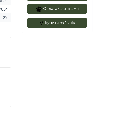
stics
Оплата частинами
785г
27
Купити за 1 клiк