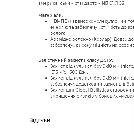
американським стандартом NIJ 0101.06
Матеріали:
НВМПЕ (надвисокомолекулярний поліе
енергію та забезпечує стійкість до зо
волога.
Арамідне волокно (Кевлар): Додає дод
забезпечує високу міцність на розрив
Балістичний захист 1 класу ДСТУ:
Захист від куль калібру 9х18 мм (піст
(315 м/с і 300 Дж).
Захист від куль калібру 9х19 мм (піст
забезпечує додатковий захист від біл
Захист шиї Global Ballistics створен
зменшення ризиків у бойових умовах,
Відгуки