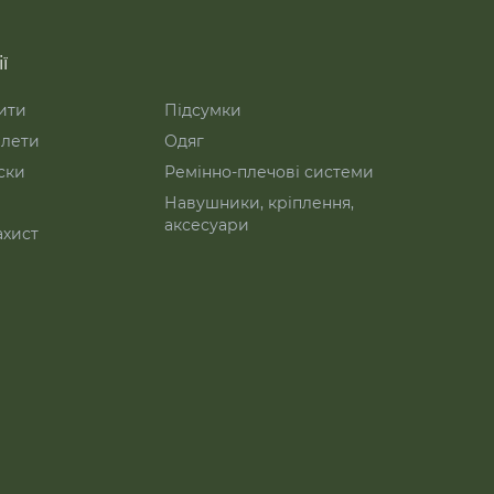
ї
ити
Підсумки
лети
Одяг
ски
Ремінно-плечові системи
Навушники, кріплення,
аксесуари
ахист