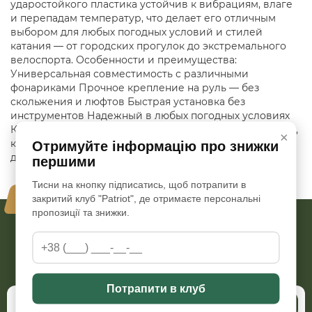
ударостойкого пластика устойчив к вибрациям, влаге
и перепадам температур, что делает его отличным
выбором для любых погодных условий и стилей
катания — от городских прогулок до экстремального
велоспорта. Особенности и преимущества:
Универсальная совместимость с различными
фонариками Прочное крепление на руль — без
скольжения и люфтов Быстрая установка без
инструментов Надежный в любых погодных условиях
Компактный и легкий Незаменимый аксессуар для тех,
×
кто заботится о своей безопасности и комфорте на
Отримуйте інформацію про знижки
дороге.
першими
Тисни на кнопку підписатись, щоб потрапити в
Ваша безопасность - наш приоритет
закритий клуб "Patriot", де отримаєте персональні
пропозиції та знижки.
Хотите быть в курсе всех акций и скидок?
Подпишитесь на нашу рассылку
Потрапити в клуб
Подписаться