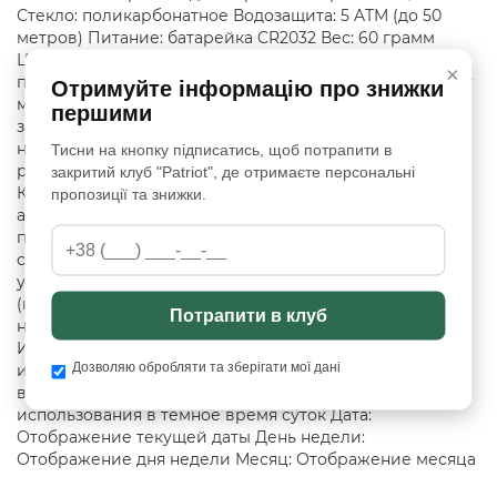
Стекло: поликарбонатное Водозащита: 5 ATM (до 50
метров) Питание: батарейка CR2032 Вес: 60 грамм
Цвет: черный Гарантия: 1 месяц Особенности и
×
преимущества Прочный и легкий корпус с защитой от
Отримуйте інформацію про знижки
механических повреждений Водозащита 5 ATM —
першими
защита от влаги и брызг Задняя крышка из
нержавеющей стали для надежности Удобный
Тисни на кнопку підписатись, щоб потрапити в
ремешок из TPU-пластика Функции и особенности
закритий клуб "Patriot", де отримаєте персональні
Компас: Встроенный электронный компас с
пропозиції та знижки.
автоматической и ручной калибровкой. Три отметки
показывают на север; при вращении надпись
соответствует направлению отметки «на 12:00» и
указывает сторону света на английском языке
(например, W = west — запад). Будильники: Три
Потрапити в клуб
независимых будильника Сигнал начала времени:
Индикация начала времени Секундомер: Для точного
Дозволяю обробляти та зберігати мої дані
измерения времени Таймер: Обратный отсчет
времени Подсветка: LED-подсветка для удобного
использования в темное время суток Дата:
Отображение текущей даты День недели:
Отображение дня недели Месяц: Отображение месяца