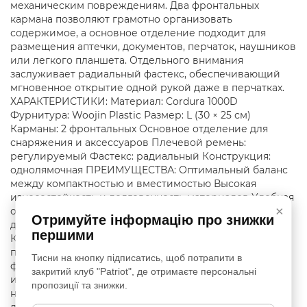
механическим повреждениям. Два фронтальных
кармана позволяют грамотно организовать
содержимое, а основное отделение подходит для
размещения аптечки, документов, перчаток, наушников
или легкого планшета. Отдельного внимания
заслуживает радиальный фастекс, обеспечивающий
мгновенное открытие одной рукой даже в перчатках.
ХАРАКТЕРИСТИКИ: Материал: Cordura 1000D
Фурнитура: Woojin Plastic Размер: L (30 × 25 см)
Карманы: 2 фронтальных Основное отделение для
снаряжения и аксессуаров Плечевой ремень:
регулируемый Фастекс: радиальный Конструкция:
однолямочная ПРЕИМУЩЕСТВА: Оптимальный баланс
между компактностью и вместимостью Высокая
износостойкость и долговечность материалов Удобная
×
организация содержимого без перегрузки Быстрый
Отримуйте інформацію про знижки
доступ к сумке одной рукой, даже в варежках
першими
Комфортное ношение и возможность мгновенно
переместить сумку вперед Надежная тактическая
Тисни на кнопку підписатись, щоб потрапити в
фурнитура, рассчитанная на интенсивное
закритий клуб "Patriot", де отримаєте персональні
использование Odin L — это сумка для тех, кто ценит
пропозиції та знижки.
надежность, продуманную эргономику и готовность к