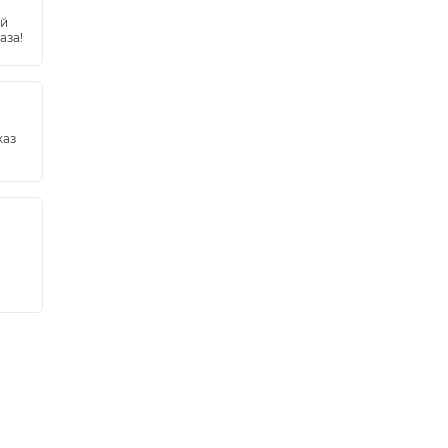
ей
аза!
каз