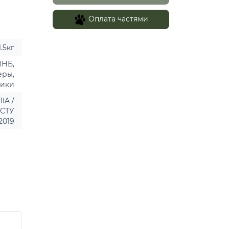
Оплата частями
1.5кг
ПНБ,
еры,
рики
IIA /
ДСТУ
2019