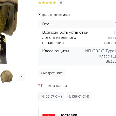
6
Характеристики
Вес -
Возможность установки
дополнительного
кав
оснащения -
фона
Класс защиты -
NIJ 0106.01 Type I
Класс 1 
8835:
Смотреть все
Размер каски
M (55-57 СМ)
L (56-61 СМ)
Доставка