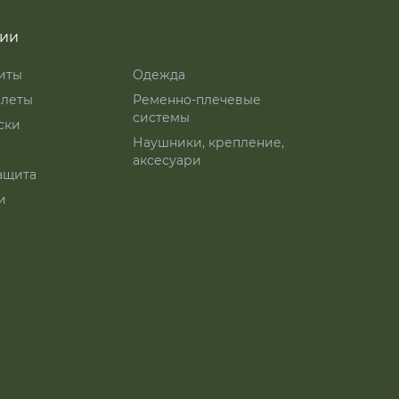
рии
иты
Одежда
леты
Ременно-плечевые
системы
ски
Наушники, крепление,
аксесуари
ащита
и