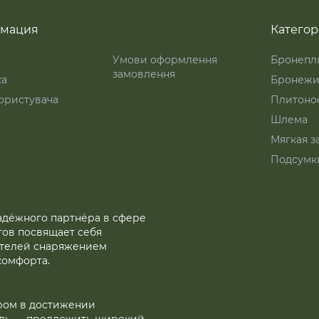
мация
Катего
Умови оформлення
Бронепл
замовлення
ка
Бронежи
ористувача
Плитоно
Шлема
Мягкая з
Подсумк
надёжного партнёра в сфере
тов посвящает себя
ителей снаряжением
комфорта.
ром в достижении