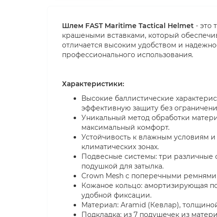
Шлем FAST Maritime Tactical Helmet
- это 
крашеными вставками, который обеспечив
отличается высоким удобством и надежно
профессионального использования.
Характеристики:
Высокие баллистические характерист
эффективную защиту без ограничен
Уникальный метод обработки материа
максимальный комфорт.
Устойчивость к влажным условиям и 
климатических зонах.
Подвесные системы: три различные 
подушкой для затылка.
Crown Mesh с поперечными ремнями
Кожаное кольцо: амортизирующая п
удобной фиксации.
Материал: Aramid (Кевлар), толщиной
Подкладка: из 7 подушечек из матер