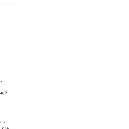
х
нной
ль.
цию.