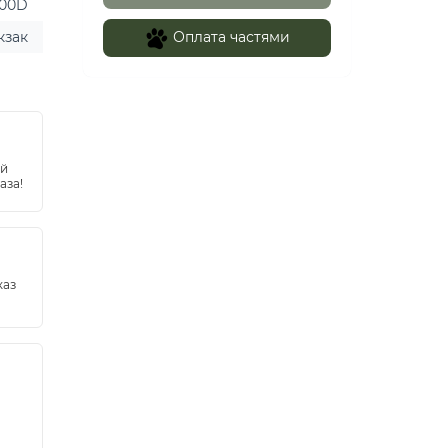
000D
Оплата частями
кзак
ей
аза!
каз