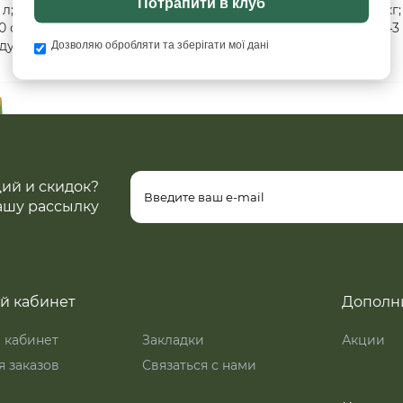
Потрапити в клуб
; Вместимость кармана с клапаном: 2 л; Общий вес: 2,38 кг;
 см; Рама: алюминий DUR. Распределение веса: Сумка: 1,43 
одушка-подушка: 0,08 кг; Опорная рама: 0,27 кг.
Дозволяю обробляти та зберігати мої дані
ций и скидок?
ашу рассылку
й кабинет
Дополн
 кабинет
Закладки
Акции
 заказов
Связаться с нами