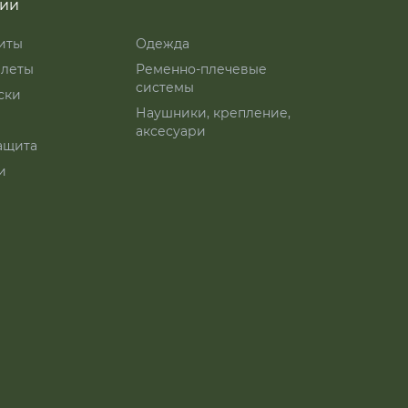
рии
иты
Одежда
леты
Ременно-плечевые
системы
ски
Наушники, крепление,
аксесуари
ащита
и