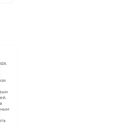
да,
жах
евым
ей.
а
нным
ота