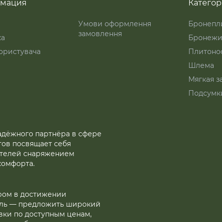
мация
Катего
Умови оформлення
Бронепл
замовлення
ка
Бронежи
ористувача
Плитоно
Шлема
Мягкая з
Подсумк
надёжного партнёра в сфере
тов посвящает себя
ителей снаряжением
комфорта.
ром в достижении
ель — предложить широкий
вки по доступным ценам,