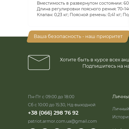
Вместимость в развернутом состоянии: 60 л
Длина регулировки поясного ремня: 70–140
Клапан: 0,23 кг; Поясной ремень: 0,41 кг; П
Ваша безопасность - наш приоритет
Хотите быть в курсе всех ак
Подпишитесь на н
Личны
Пн-Пт с 09:00 до 18:00
Сб с 10:00 до 15:30, Нд-выходной
Личный
+38 (066) 298 76 92
История
patriot.armor.com.ua@gmail.com