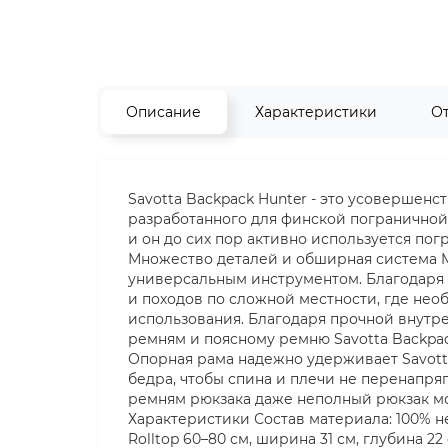
Описание
Характеристики
О
Savotta Backpack Hunter - это усовершенс
разработанного для финской пограничной о
и он до сих пор активно используется по
Множество деталей и обширная система 
универсальным инструментом. Благодаря 
и походов по сложной местности, где не
использования. Благодаря прочной внут
ремням и поясному ремню Savotta Backpa
Опорная рама надежно удерживает Savotta
бедра, чтобы спина и плечи не перенапр
ремням рюкзака даже неполный рюкзак мож
Характеристики Состав материала: 100% н
Rolltop 60–80 см, ширина 31 см, глубина 2