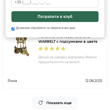
Анатолий
01.09.2025
Потрапити в клуб
Дозволяю обробляти та зберігати мої дані
Ременно-плечевая система
WARBELT с подсумками в цвете
ПИКСЕЛЬ
Дякую за швидку відправку.Файно
прошита,якість на висоті
Рома
12.08.2025
Показать еще