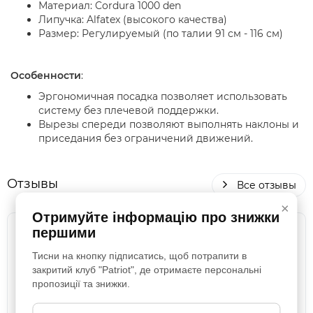
Материал: Cordura 1000 den
Липучка: Alfatex (высокого качества)
Размер: Регулируемый (по талии 91 см - 116 см)
Особенности
:
Эргономичная посадка позволяет использовать
систему без плечевой поддержки.
Вырезы спереди позволяют выполнять наклоны и
приседания без ограничений движений.
Отзывы
Все отзывы
×
Отримуйте інформацію про знижки
першими
Ременно-плечевая система
WARBELT без подсумков в цвете
Тисни на кнопку підписатись, щоб потрапити в
МУЛЬТИКАМ
закритий клуб "Patriot", де отримаєте персональні
пропозиції та знижки.
Рекомендую Удобный и хорошее
качество пошива