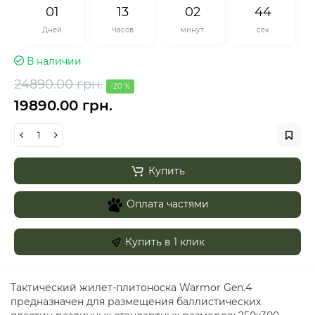
0
1
1
3
0
2
4
4
Дней
Часов
минут
сек
В наличии
24890.00 грн.
-20 %
19890.00 грн.
Купить
Оплата частями
Купить в 1 клик
Тактический жилет-плитоноска Warmor Gen.4
предназначен для размещения баллистических