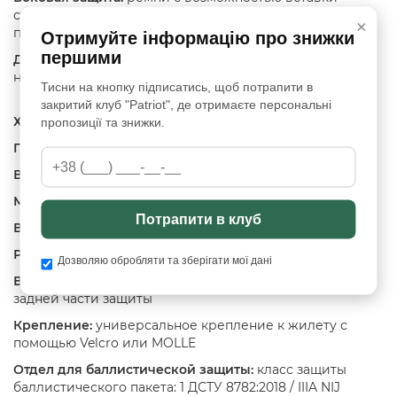
стандартных защитных пластин из молекулярного
×
полиэтилена на пружинной основе.
Отримуйте інформацію про знижки
першими
Дополнительно:
сменная передняя панель MOLLE и
наличие переднего кармана.
Тисни на кнопку підписатись, щоб потрапити в
закритий клуб "Patriot", де отримаєте персональні
ХАРАКТЕРИСТИКИ ЗАЩИТЫ ПЛЕЧ И ШЕИ:
пропозиції та знижки.
Площадь защиты:
9,8 дм²
Вес баллистических пакетов:
1,8 кг
Материал:
Cordura 500D
Потрапити в клуб
Вентиляция:
3D сетка для повышения комфорта
Регулировка размера:
по объему
Дозволяю обробляти та зберігати мої дані
Возможность использования:
отдельно передней или
задней части защиты
Крепление:
универсальное крепление к жилету с
помощью Velcro или MOLLE
Отдел для баллистической защиты:
класс защиты
баллистического пакета: 1 ДСТУ 8782:2018 / IIIA NIJ