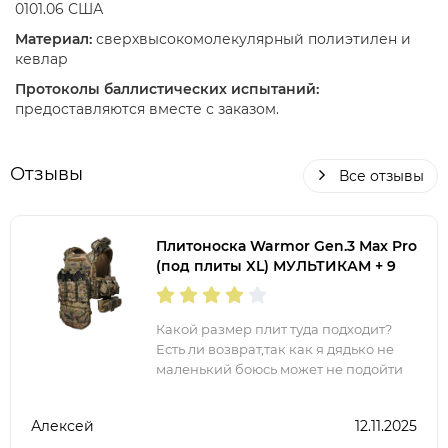
0101.06 США
Материал:
сверхвысокомолекулярный полиэтилен и
кевлар
Протоколы баллистических испытаний:
предоставляются вместе с заказом.
Отзывы
Все отзывы
Плитоноска Warmor Gen.3 Мах Pro
(под плиты XL) МУЛЬТИКАМ + 9
подсумков
Какой размер плит туда подходит?
Есть ли возврат,так как я дядько не
маленький боюсь может не подойти
Алексей
12.11.2025