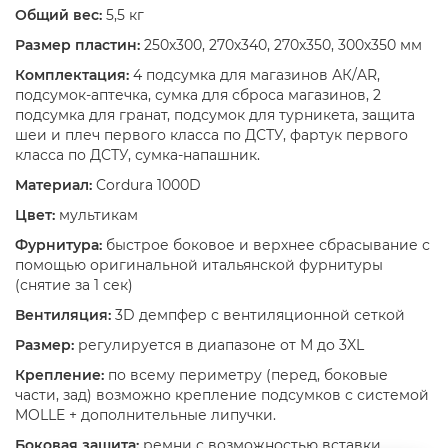
Общий вес:
5,5 кг
Размер пластин:
250х300, 270х340, 270х350, 300х350 мм
Комплектация:
4 подсумка для магазинов АК/AR,
подсумок-аптечка, сумка для сброса магазинов, 2
подсумка для гранат, подсумок для турникета, защита
шеи и плеч первого класса по ДСТУ, фартук первого
класса по ДСТУ, сумка-напашник.
Материал:
Cordura 1000D
Цвет:
мультикам
Фурнитура:
быстрое боковое и верхнее сбрасывание с
помощью оригинальной итальянской фурнитуры
(снятие за 1 сек)
Вентиляция:
3D демпфер с вентиляционной сеткой
Размер:
регулируется в диапазоне от M до 3XL
Крепление:
по всему периметру (перед, боковые
части, зад) возможно крепление подсумков с системой
MOLLE + дополнительные липучки.
Боковая защита:
ремни с возможностью вставки