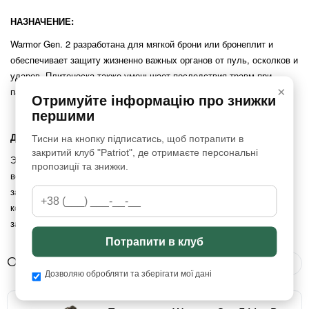
НАЗНАЧЕНИЕ:
Warmor Gen. 2 разработана для мягкой брони или бронеплит и
обеспечивает защиту жизненно важных органов от пуль, осколков и
ударов. Плитоноска также уменьшает последствия травм при
×
падениях и ударах тупым предметом.
Отримуйте інформацію про знижки
першими
ДЛЯ КОГО ПОДХОДИТ:
Тисни на кнопку підписатись, щоб потрапити в
закритий клуб "Patriot", де отримаєте персональні
Эта плитоноска является важной частью снаряжения для
пропозиції та знижки.
военнослужащих в опасных зонах. Она предоставляет надежную
защиту и высокую мобильность, а также позволяет изменять
конфигурацию защиты в соответствии с конкретными боевыми
задачами благодаря модульной конструкции и системе Molle.
Потрапити в клуб
Отзывы
Все отзывы
Дозволяю обробляти та зберігати мої дані