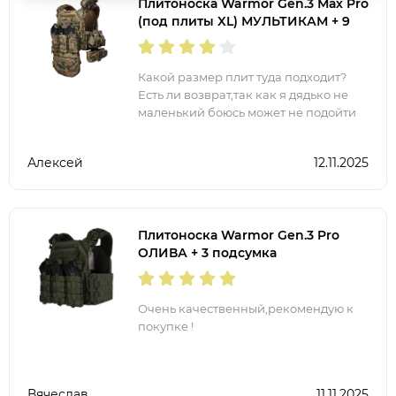
Плитоноска Warmor Gen.3 Мах Pro
(под плиты XL) МУЛЬТИКАМ + 9
подсумков
Какой размер плит туда подходит?
Есть ли возврат,так как я дядько не
маленький боюсь может не подойти
Алексей
12.11.2025
Плитоноска Warmor Gen.3 Pro
ОЛИВА + 3 подсумка
Очень качественный,рекомендую к
покупке !
Вячеслав
11.11.2025