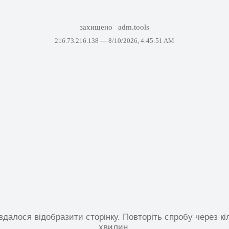
захищено
adm.tools
216.73.216.138 —
8/10/2026, 4:45:51 AM
вдалося відобразити сторінку. Повторіть спробу через кі
хвилин.