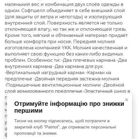
маленький вес и комбинация двух слоёв одежды в
одном. Софтшелл объединяет в себе внешний слой
(для защиты от ветра и непогоды) и изолирующий
внутренний слой. Поверхность является не только
отклоняющей влагу, но так же и отклоняющей грязь.
Кроме того, мягкий и обтекаемый материал придаёт
больше комфорта при носке. Передняя молния
изготовлена компанией YKK. Молния качественная и
выполняет свою функцию без каких-либо видимых
проблем. Особеннос ти: -Два плечевых кармана -Два
внутренних кармана -Два кармана для рук
-Вертикальный нагрудный карман -Карман на
предплечье -Двойная передняя застежка-молния
-Подмышечные вентиляционные молнии -Двойной
слой армированного предплечья -Эластичный шнур в
поясе -Регулируемые запястье манжеты Soft Shell —
×
Отримуйте інформацію про знижки
это одежда, которая защищает от непогоды и обладает
першими
минимальным весом и объемом. Ее создали как
противовес обычной одежде, которая предлагала
Тисни на кнопку підписатись, щоб потрапити в
укрываться от ветра и дождя в штормовках и
закритий клуб "Patriot", де отримаєте персональні
штормовых брюках, а также утепляться с помощью
пропозиції та знижки.
флиса и пуха. Благодаря Soft Shell удается получить