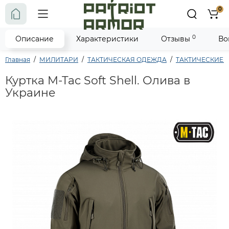
0
0
Описание
Характеристики
Отзывы
Во
Главная
МИЛИТАРИ
ТАКТИЧЕСКАЯ ОДЕЖДА
ТАКТИЧЕСКИЕ КУ
Куртка M-Tac Soft Shell. Олива в
Украине