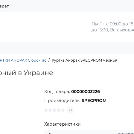
врат
Пн-Пт с 09:00 до 18
до 15:30, Вс-выход
РТКИ АНОРАК Сloud-Tac
Куртка Анорак SPECPROM Черный
рный в Украине
Код Товара:
00000003226
Производитель:
SPECPROM
0
Характеристики