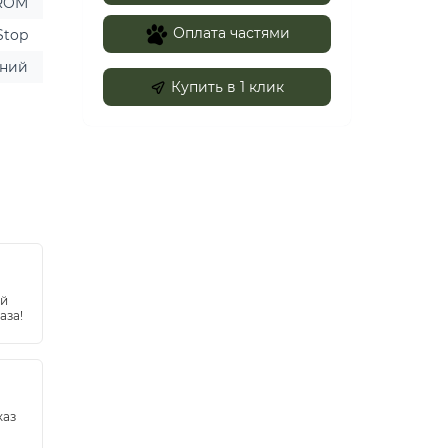
ROM
Оплата частями
Stop
ний
Купить в 1 клик
ей
аза!
каз