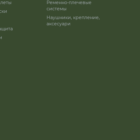
леты
Ременно-плечевые
системы
ски
Наушники, крепление,
аксесуари
ащита
и