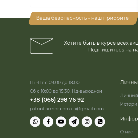
Ваша безопасность - наш приоритет
Хотите быть в курсе всех ак
Подпишитесь на н
Личны
Пн-Пт с 09:00 до 18:00
Сб с 10:00 до 15:30, Нд-выходной
Личный
+38 (066) 298 76 92
История
patriot.armor.com.ua@gmail.com
Инфор
О нас