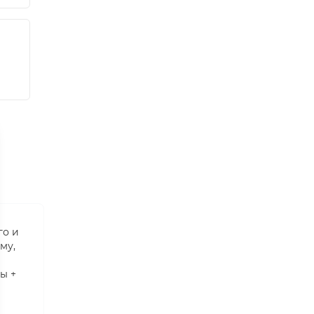
го и
му,
ы +