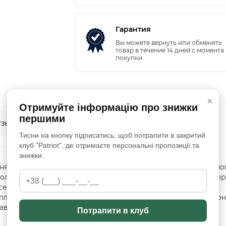
Гарантия
Вы можете вернуть или обменять
товар в течение 14 дней с момента
покупки.
×
Отримуйте інформацію про знижки
першими
0
0
тзывы
Вопрос - ответ
Тисни на кнопку підписатись, щоб потрапити в закритий
клуб "Patriot", де отримаєте персональні пропозиції та
знижки.
ящих комфорт и стиль. Куртка-аноак выполнена из прочно
олько защищает от ветра и дождя, но и сохраняет свою фор
-Осень Материал: РипСтоп Капишон козырьком 2 Большие
 плече 1 карман под телефон из переда Липучки под шеврон
кава на Липучках Капишон на Утяжках Пояс на Утяжках
Потрапити в клуб