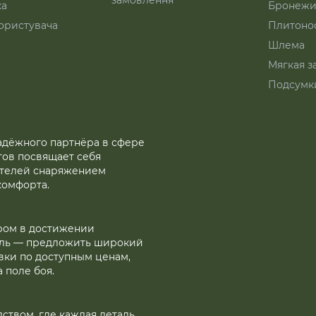
замовлення
ка
Бронежи
ористувача
Плитоно
Шлема
Мягкая з
Подсумк
надёжного партнёра в сфере
тов посвящает себя
ителей снаряжением
комфорта.
ром в достижении
ель — предложить широкий
вки по доступным ценам,
 поле боя.
твом, где каждая деталь