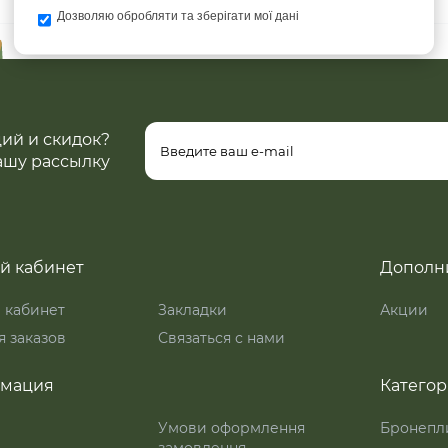
Дозволяю обробляти та зберігати мої дані
ций и скидок?
ашу рассылку
й кабинет
Дополн
 кабинет
Закладки
Акции
 заказов
Связаться с нами
мация
Катего
Умови оформлення
Бронепл