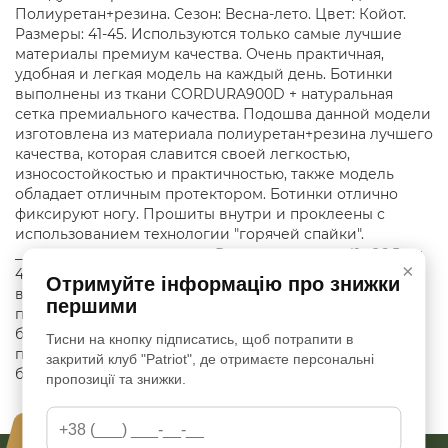
Полиуретан+резина. Сезон: Весна-лето. Цвет: Койот.
Размеры: 41-45. Используются только самые лучшие
материалы премиум качества. Очень практичная,
удобная и легкая модель на каждый день. Ботинки
выполнены из ткани CORDURA900D + натуральная
сетка премиального качества. Подошва данной модели
изготовлена из материала полиуретан+резина лучшего
качества, которая славится своей легкостью,
износостойкостью и практичностью, также модель
обладает отличным протектором. Ботинки отлично
фиксируют ногу. Прошиты внутри и проклеены с
использованием технологии "горячей спайки".
____________________________ Размерная сетка: 41= 26.5 см
×
42= 27.5 см 43= 28 см 44= 28.5 см 45= 29-29.5 см Как
Отримуйте інформацію про знижки
выбрать размер? (Идут размер в размер) 1. Поставьте
першими
правую ногу на лист. 2. Пидчеркнить от пяти до
большого курящей (подставьте карточку чтобы линия
Тисни на кнопку підписатись, щоб потрапити в
получилась ровной). 3. Измерьте длину. Округлите в
закритий клуб "Patriot", де отримаєте персональні
большую сторону.
пропозиції та знижки.
Ваша безопасность - наш приоритет