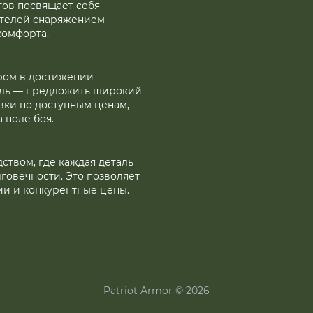
тов посвящает себя
ителей снаряжением
комфорта.
ром в достижении
ель — предложить широкий
вки по доступным ценам,
 поле боя.
твом, где каждая деталь
лговечности. Это позволяет
ии и конкурентные цены.
Patriot Armor © 2026