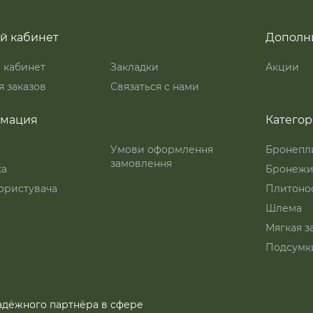
й кабинет
Дополн
 кабинет
Закладки
Акции
 заказов
Связаться с нами
мация
Катего
Умови оформлення
Бронепл
замовлення
ка
Бронежи
ористувача
Плитоно
Шлема
Мягкая з
Подсумк
надёжного партнёра в сфере