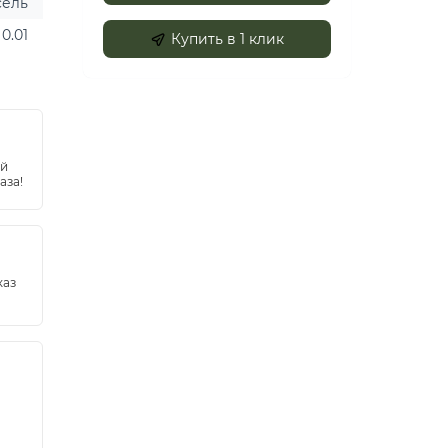
сель
0.01
Купить в 1 клик
ей
аза!
каз