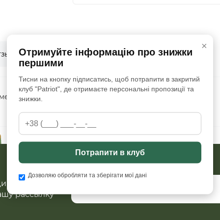
×
Отримуйте інформацію про знижки
0
0
тзывы
Вопрос - ответ
першими
Тисни на кнопку підписатись, щоб потрапити в закритий
клуб "Patriot", де отримаєте персональні пропозиції та
мер: регулируется липучкой (Velcro) на задней стороне.
знижки.
Потрапити в клуб
Дозволяю обробляти та зберігати мої дані
ций и скидок?
ашу рассылку