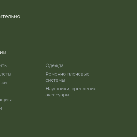
ительно
рии
иты
Одежда
леты
Ременно-плечевые
системы
ски
Наушники, крепление,
аксесуари
ащита
и