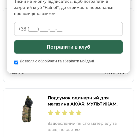
Тисни на кнопку підписатись, щоб потрапити в
закритий клуб "Patriot", де отримаєте персональні
пропозиції та знижки.
Подсумок одинарный для
магазина АК/AR. ОЛИВА.
Дуже задоволений покупкою,
Потрапити в клуб
зручний і якісний.
Дозволяю обробляти та зберігати мої дані
Ізмаил
28.06.2025
Подсумок одинарный для
магазина АК/AR. МУЛЬТИКАМ.
Задоволений якістю матеріалу та
швів, не рветься