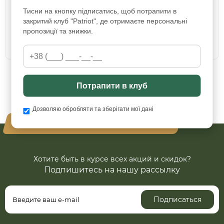
зная, что на мне эти плиты
Тисни на кнопку підписатись, щоб потрапити в
закритий клуб "Patriot", де отримаєте персональні
пропозиції та знижки.
Данил
08.11.2025
Потрапити в клуб
Показать еще
Дозволяю обробляти та зберігати мої дані
Ваша безопасность - наш приоритет
Хотите быть в курсе всех акций и скидок?
Подпишитесь на нашу рассылку
Подписаться