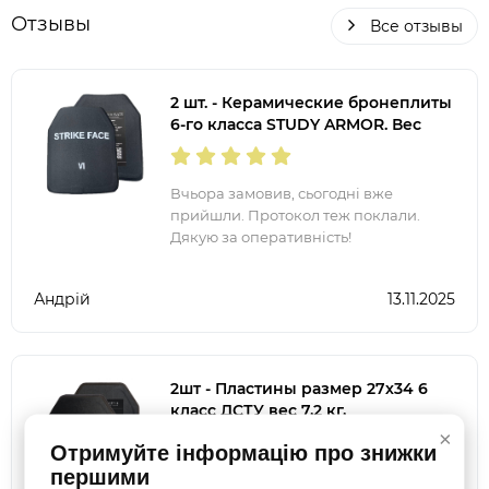
Отзывы
Все отзывы
2 шт. - Керамические бронеплиты
6-го класса STUDY ARMOR. Вес
2.7кг. Размер 25 на 30 см.
Вчьора замовив, сьогодні вже
прийшли. Протокол теж поклали.
Дякую за оперативність!
Андрій
13.11.2025
2шт - Пластины размер 27х34 6
класс ДСТУ вес 7,2 кг,
облегченные керамические
×
Отримуйте інформацію про знижки
Al2O3+PE
першими
Чувствую себя намного увереннее,